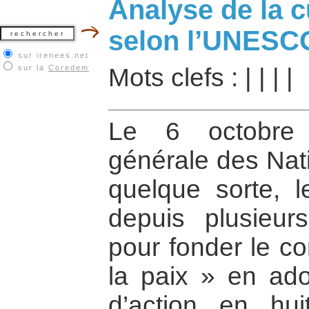
Analyse de la c
selon l’UNESC
sur irenees.net
sur la
Coredem
Mots clefs :
|
|
|
|
Le 6 octobre 
générale des Nati
quelque sorte, l
depuis plusieu
pour fonder le co
la paix » en ad
d’action en hui