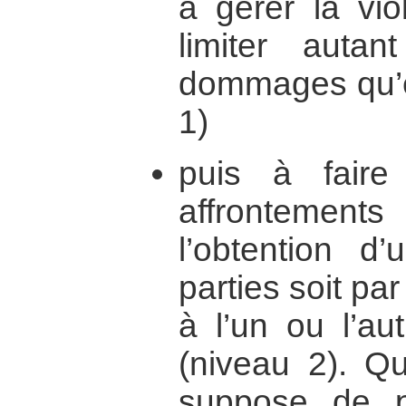
à gérer la vio
limiter auta
dommages qu’e
1)
puis à fair
affrontement
l’obtention d
parties soit par
à l’un ou l’au
(niveau 2). Qu
suppose de p