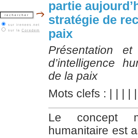
partie aujourd’
stratégie de re
sur irenees.net
paix
sur la
Coredem
Présentation e
d’intelligence h
de la paix
Mots clefs :
|
|
|
|
Le concept mê
humanitaire est as