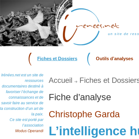
un site de res
Fiches et Dossiers
Outils d’analyses
Irénées.net est un site de
Accueil
Fiches et Dossier
ressources
documentaires destiné à
favoriser l’échange de
Fiche d’analyse
connaissances et de
savoir faire au service de
la construction d’un art de
Christophe Garda
la paix.
Ce site est porté par
l’association
L’intelligence h
Modus Operandi