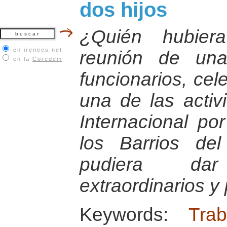
dos hijos
¿Quién hubier
en irenees.net
reunión de una
en la
Coredem
funcionarios, ce
una de las activ
Internacional por
los Barrios de
pudiera da
extraordinarios y
Keywords:
Tra