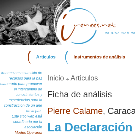
un sitio web d
Articulos
Instrumentos de análisis
Irenees.net es un sitio de
Inicio
Articulos
recursos para la paz
elaborado para promover
el intercambio de
Ficha de análisis
conocimientos y
experiencias para la
construcción de un arte
Pierre Calame
, Carac
de la paz.
Este sitio web está
coordinado por la
La Declaración
asociación
Modus Operandi