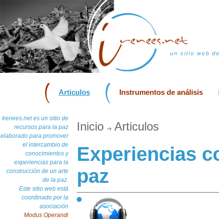
un sitio web d
Articulos
Instrumentos de análisis
Irenees.net es un sitio de
Inicio
Articulos
recursos para la paz
elaborado para promover
el intercambio de
Experiencias c
conocimientos y
experiencias para la
paz
construcción de un arte
de la paz.
Este sitio web está
coordinado por la
asociación
Modus Operandi