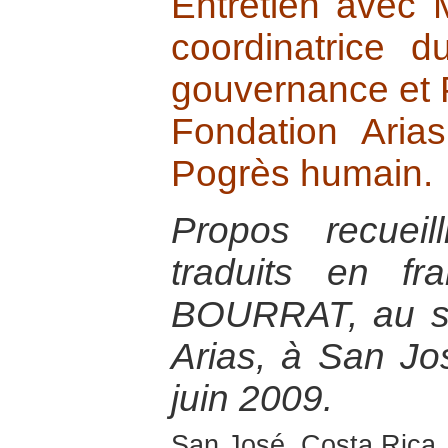
Entretien avec 
coordinatrice 
gouvernance et 
Fondation Aria
Pogrès humain.
Propos recuei
traduits en fr
BOURRAT, au si
Arias, à San Jo
juin 2009.
San José, Costa Rica,