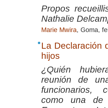
Propos recueill
Nathalie Delcamp
Marie Mwira
, Goma, fe
La Declaración 
hijos
¿Quién hubie
reunión de un
funcionarios,
como una de l