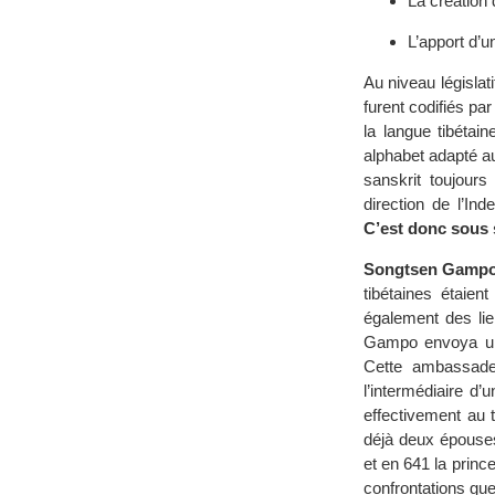
La création 
L’apport d’u
Au niveau législat
furent codifiés par
la langue tibétai
alphabet adapté aux
sanskrit toujours
direction de l’In
C’est donc sous s
Songtsen Gampo é
tibétaines étaien
également des lie
Gampo envoya une
Cette ambassade 
l’intermédiaire d
effectivement au t
déjà deux épouses
et en 641 la prin
confrontations gue