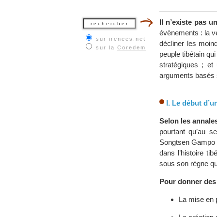
Il n’existe pas u
évènements : la ve
sur irenees.net
décliner les moindr
sur la
Coredem
peuple tibétain qu
stratégiques ; et
arguments basés su
I. Le début d’
Selon les annales
pourtant qu’au se
Songtsen Gampo (6
dans l’histoire ti
sous son règne qu’
Pour donner des 
La mise en p