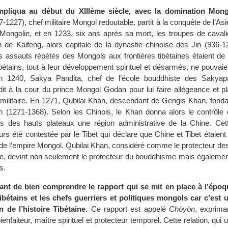
ompliqua au début du XIIIème siècle, avec la domination Mong
1227), chef militaire Mongol redoutable, partit à la conquête de l’Asie
n Mongolie, et en 1233, six ans après sa mort, les troupes de caval
n de Kaifeng, alors capitale de la dynastie chinoise des Jin (936-1
 assauts répétés des Mongols aux frontières tibétaines étaient de 
ibétains, tout à leur développement spirituel et désarmés, ne pouvaien
n 1240, Sakya Pandita, chef de l’école bouddhiste des Sakyapa
dit à la cour du prince Mongol Godan pour lui faire allégeance et pl
 militaire. En 1271, Qubilai Khan, descendant de Gengis Khan, fonda
 (1271-1368). Selon les Chinois, le Khan donna alors le contrôle 
rs des hauts plateaux une région administrative de la Chine. Cet
rs été contestée par le Tibet qui déclare que Chine et Tibet étaient
 de l’empire Mongol. Qubilai Khan, considéré comme le protecteur des
e, devint non seulement le protecteur du bouddhisme mais également
s.
rtant de bien comprendre le rapport qui se mit en place à l’époq
tibétains et les chefs guerriers et politiques mongols car c’est 
on de l’histoire Tibétaine.
Ce rapport est appelé
Chöyön
, expriman
bienfaiteur, maître spirituel et protecteur temporel. Cette relation, qui 