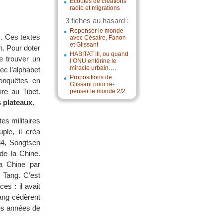
Écoutes de créations
radio et migrations
3 fiches au hasard :
Repenser le monde
s. Ces textes
avec Césaire, Fanon
et Glissant
in. Pour doter
HABITAT III, ou quand
e trouver un
l’ONU entérine le
miracle urbain….
ec l’alphabet
Propositions de
conquêtes en
Glissant pour re-
re au Tibet.
penser le monde 2/2
 plateaux.
s militaires
ple, il créa
34, Songtsen
e la Chine.
la Chine par
 Tang. C’est
es : il avait
ang cédèrent
es années de