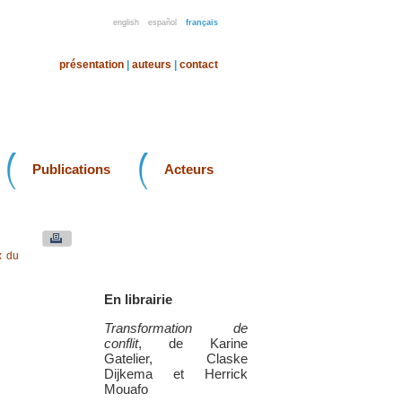
english
español
français
présentation
|
auteurs
|
contact
Publications
Acteurs
x du
En librairie
Transformation de
conflit
, de Karine
Gatelier, Claske
Dijkema et Herrick
Mouafo