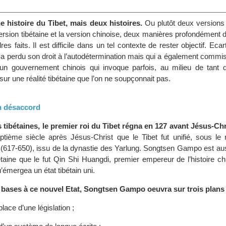
ne histoire du Tibet, mais deux histoires.
Ou plutôt deux version
rsion tibétaine et la version chinoise, deux manières profondément d
es faits. Il est difficile dans un tel contexte de rester objectif. Ecar
i a perdu son droit à l’autodétermination mais qui a également commi
 un gouvernement chinois qui invoque parfois, au milieu de tant d
r une réalité tibétaine que l’on ne soupçonnait pas.
un désaccord
 tibétaines, le premier roi du Tibet régna en 127 avant Jésus-Chr
ptième siècle après Jésus-Christ que le Tibet fut unifié, sous le 
17-650), issu de la dynastie des Yarlung. Songtsen Gampo est aus
bétaine que le fut Qin Shi Huangdi, premier empereur de l’histoire ch
émergea un état tibétain uni.
bases à ce nouvel Etat, Songtsen Gampo oeuvra sur trois plans 
lace d’une législation ;