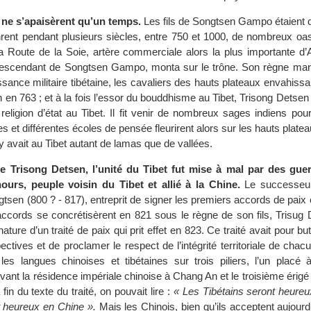
 ne s’apaisèrent qu’un temps.
Les fils de Songtsen Gampo étaient d
inrent pendant plusieurs siècles, entre 750 et 1000, de nombreux oas
la Route de la Soie, artère commerciale alors la plus importante d’
descendant de Songtsen Gampo, monta sur le trône. Son règne marq
ssance militaire tibétaine, les cavaliers des hauts plateaux envahissan
en 763 ; et à la fois l’essor du bouddhisme au Tibet, Trisong Detsen
 religion d’état au Tibet. Il fit venir de nombreux sages indiens pour
 et différentes écoles de pensée fleurirent alors sur les hauts platea
 y avait au Tibet autant de lamas que de vallées.
e Trisong Detsen, l’unité du Tibet fut mise à mal par des gue
ours, peuple voisin du Tibet et allié à la Chine.
Le successeur
tsen (800 ? - 817), entreprit de signer les premiers accords de paix e
accords se concrétisèrent en 821 sous le règne de son fils, Trisug 
nature d’un traité de paix qui prit effet en 823. Ce traité avait pour bu
pectives et de proclamer le respect de l’intégrité territoriale de chac
les langues chinoises et tibétaines sur trois piliers, l’un placé 
ant la résidence impériale chinoise à Chang An et le troisième érigé à
 fin du texte du traité, on pouvait lire :
« Les Tibétains seront heureu
t heureux en Chine ».
Mais les Chinois, bien qu’ils acceptent aujourd’