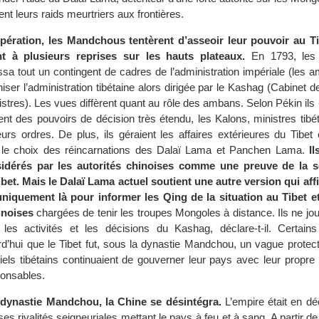
nt leurs raids meurtriers aux frontières.
pération, les Mandchous tentèrent d’asseoir leur pouvoir au Ti
nt à plusieurs reprises sur les hauts plateaux.
En 1793, les
sa tout un contingent de cadres de l’administration impériale (les 
iser l’administration tibétaine alors dirigée par le Kashag (Cabinet d
istres). Les vues diffèrent quant au rôle des ambans. Selon Pékin ils
ent des pouvoirs de décision très étendu, les Kalons, ministres tibé
urs ordres. De plus, ils géraient les affaires extérieures du Tibet 
er le choix des réincarnations des Dalaï Lama et Panchen Lama.
I
sidérés par les autorités chinoises comme une preuve de la s
ibet. Mais le Dalaï Lama actuel soutient une autre version qui aff
niquement là pour informer les Qing de la situation au Tibet e
inoises
chargées de tenir les troupes Mongoles à distance. Ils ne jo
les activités et les décisions du Kashag, déclare-t-il. Certain
rd’hui que le Tibet fut, sous la dynastie Mandchou, un vague protect
iels tibétains continuaient de gouverner leur pays avec leur propre l
ponsables.
a dynastie Mandchou, la Chine se désintégra.
L’empire était en déc
s rivalités seigneuriales mettant le pays à feu et à sang. A partir 