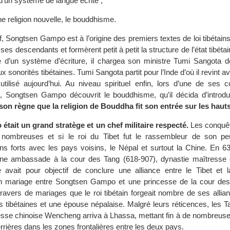
d’un système de langue écrite ;
ne religion nouvelle, le bouddhisme.
if, Songtsen Gampo est à l’origine des premiers textes de loi tibétain
 ses descendants et formèrent petit à petit la structure de l’état tibéta
ne d’un système d’écriture, il chargea son ministre Tumi Sangota d
 sonorités tibétaines. Tumi Sangota partit pour l’Inde d’où il revint av
 utilisé aujourd’hui. Au niveau spirituel enfin, lors d’une de ses 
de, Songtsen Gampo découvrit le bouddhisme, qu’il décida d’introdui
on règne que la religion de Bouddha fit son entrée sur les hauts
tait un grand stratège et un chef militaire respecté.
Les conquête
t nombreuses et si le roi du Tibet fut le rassembleur de son peu
ns forts avec les pays voisins, le Népal et surtout la Chine. En 6
 ambassade à la cour des Tang (618-907), dynastie maîtresse d
avait pour objectif de conclure une alliance entre le Tibet et 
’un mariage entre Songtsen Gampo et une princesse de la cour des
ravers de mariages que le roi tibétain forgeait nombre de ses allianc
 tibétaines et une épouse népalaise. Malgré leurs réticences, les T
cesse chinoise Wencheng arriva à Lhassa, mettant fin à de nombreus
rrières dans les zones frontalières entre les deux pays.