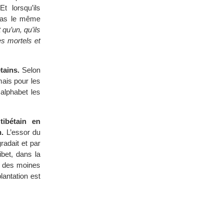
t lorsqu’ils
 pas le même
qu’un, qu’ils
es mortels et
tains.
Selon
mais pour les
 alphabet les
ibétain en
n.
L’essor du
radait et par
ibet, dans la
, des moines
lantation est