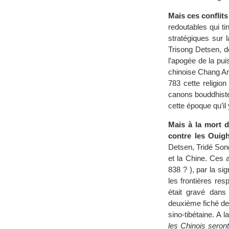
Mais ces conflits
redoutables qui t
stratégiques sur 
Trisong Detsen, 
l’apogée de la pui
chinoise Chang An 
783 cette religion
canons bouddhistes
cette époque qu’il
Mais à la mort d
contre les Ouigh
Detsen, Tridé Song
et la Chine. Ces 
838 ? ), par la sig
les frontières res
était gravé dans 
deuxième fiché dev
sino-tibétaine. A la
les Chinois seron