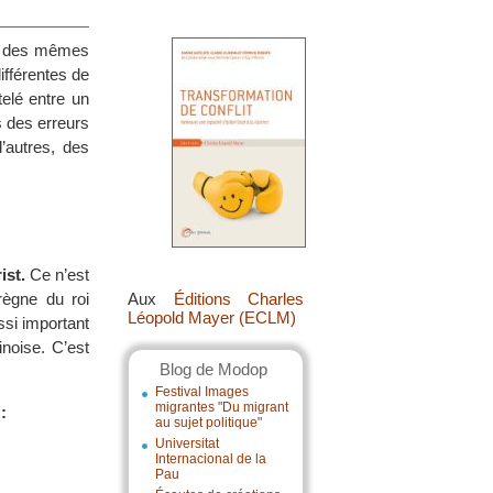
s des mêmes
ifférentes de
telé entre un
s des erreurs
’autres, des
ist.
Ce n’est
règne du roi
Aux
Éditions Charles
Léopold Mayer (ECLM)
si important
inoise. C’est
Blog de Modop
Festival Images
migrantes "Du migrant
:
au sujet politique"
Universitat
Internacional de la
Pau