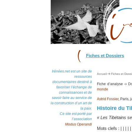
Fiches et Dossiers
Irénées.net est un site de
Accueil
Fiches et Dossi
ressources
documentaires destiné à
Fiche d’analyse
Do
favoriser l’échange de
monde
connaissances et de
savoir faire au service de
Astrid Fossier
, Paris,
la construction d’un art de
Histoire du Ti
la paix.
Ce site est porté par
« Les Tibétains se
l’association
Modus Operandi
Mots clefs :
|
|
|
|