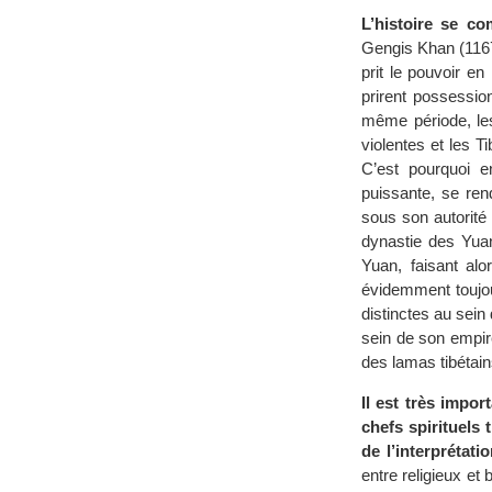
L’histoire se c
Gengis Khan (1167-
prit le pouvoir e
prirent possessio
même période, les
violentes et les T
C’est pourquoi e
puissante, se ren
sous son autorité
dynastie des Yuan
Yuan, faisant alo
évidemment toujou
distinctes au sein
sein de son empir
des lamas tibétain
Il est très impo
chefs spirituels 
de l’interprétati
entre religieux et 