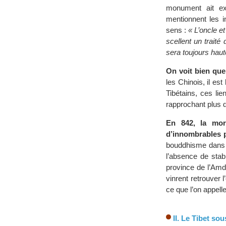
monument ait exi
mentionnent les i
sens :
« L’oncle e
scellent un traité
sera toujours haut
On voit bien que
les Chinois, il es
Tibétains, ces li
rapprochant plus d
En 842, la mor
d’innombrables p
bouddhisme dans s
l’absence de stabi
province de l’Am
vinrent retrouver 
ce que l’on appell
II. Le Tibet so