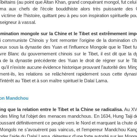
bétains (au point que Altan Khan, grand conquérant mongol, fut celui
ama aux chefs de l’école bouddhiste alors très puissante des 
ctime de l’histoire, quittant peu à peu son inspiration spirituelle po
 seigneur à vassal.
mination mongole sur la Chine et le Tibet est extrêmement imp
ti communiste Chinois y font remonter l’origine de la domination ch
 eux sous la dynastie des Yuan et l’influence Mongole que le Tibet fut
vre Blanc du gouvernement chinois sur le Tibet, il est dit que la d
a de la dynastie précédente des Yuan le droit de régner sur le Tib
 qu’il n’existe aucune évidence historique prouvant l’autorité des Ming 
irment-ils, les relations se relâchèrent rapidement sous cette dynas
intérêt au Tibet et à son maître spirituel le Dalaï Lama.
tion Mandchou
ng que la relation entre le Tibet et la Chine se radicalisa.
Au XVI
 des Ming fut l’objet des menaces mandchous. En 1634, Hung Taiji déf
ussant définitivement ce peuple vers le Nord et marquant la chute d
 Mongols ne s’avouèrent pas vaincus, et l’empereur Mandchou Kan
der l’aide du Dalaï Lama, détenteur d’une forte autorité sur les Mong