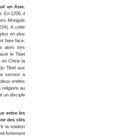
ol en Asie.
. En 1206, il
iers Mongols
234). A cette
plus en plus
t faire face.
 alors très
acer le Tibet
 en Chine la
du Tibet aux
te version a
 deux entités
 religions au
 un disciple
ue entre les
une des clés
t la relation
unit fortement