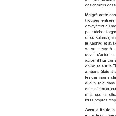
ces derniers cesse
Malgré cette coo
troupes entrère
envoyèrent à Lhas
pour tâche d’organ
et les Kalons (min
le Kashag et avai
se soumettre à le
devoir d’entérin
aujourd’hui con
chinoise sur le T
ambans étaient u
les garnisons ch
aucun rôle dans 
considèrent aujou
mais que les offic
leurs propres res
Avec la fin de l
entre de nombreuse