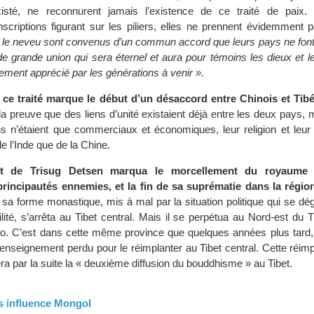
sté, ne reconnurent jamais l’existence de ce traité de paix. E
nscriptions figurant sur les piliers, elles ne prennent évidemment
t le neveu sont convenus d’un commun accord que leurs pays ne font 
 de grande union qui sera éternel et aura pour témoins les dieux et l
ement apprécié par les générations à venir ».
 ce traité marque le début d’un désaccord entre Chinois et Tibé
t la preuve que des liens d’unité existaient déjà entre les deux pays, 
ens n’étaient que commerciaux et économiques, leur religion et leur
e l’Inde que de la Chine.
t de Trisug Detsen marqua le morcellement du royaume t
rincipautés ennemies, et la fin de sa suprématie dans la régio
a forme monastique, mis à mal par la situation politique qui se dég
lité, s’arrêta au Tibet central. Mais il se perpétua au Nord-est du T
do. C’est dans cette même province que quelques années plus tard
l’enseignement perdu pour le réimplanter au Tibet central. Cette réimp
era par la suite la « deuxième diffusion du bouddhisme » au Tibet.
us influence Mongol