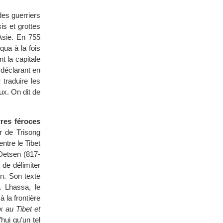
es guerriers
is et grottes
Asie. En 755
ua à la fois
t la capitale
 déclarant en
 traduire les
ux. On dit de
rres féroces
 de Trisong
ntre le Tibet
Detsen (817-
t de délimiter
un. Son texte
à Lhassa, le
 la frontière
x au Tibet et
hui qu’un tel