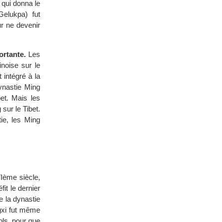
 qui donna le
Gelukpa) fut
ur ne devenir
ortante.
Les
inoise sur le
 intégré à la
ynastie Ming
et. Mais les
sur le Tibet.
tie, les Ming
ème siècle,
it le dernier
e la dynastie
gxi fut même
ols, pour que