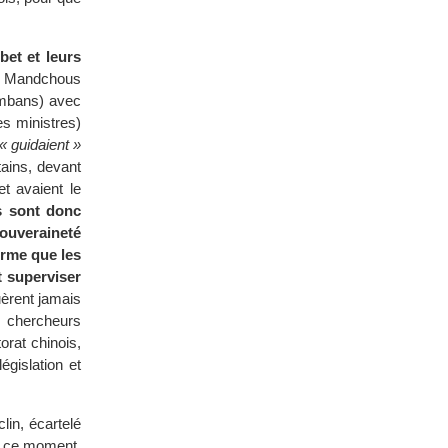
bet et leurs
 Mandchous
ambans) avec
es ministres)
« guidaient »
tains, devant
et avaient le
ls sont donc
ouveraineté
irme que les
t superviser
uèrent jamais
s chercheurs
orat chinois,
égislation et
lin, écartelé
de ce moment,