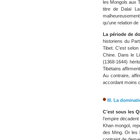
les Mongols aux Ti
titre de Dalaï L
malheureusement vi
qu’une relation de
La période de do
historiens du Par
Tibet. C’est selon
Chine. Dans le Li
(1368-1644) hérit
Tibétains affirment
Au contraire, aff
accordant moins d’
III. La domina
C’est sous les Qi
l’empire décadent
Khan mongol, repo
des Ming. Or les
contraint de deman