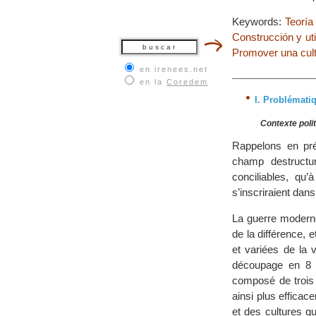
Keywords:
Teoría
Construcción y util
Promover una cult
en irenees.net
en la
Coredem
I. Problématiq
Contexte polit
Rappelons en préa
champ destructur
conciliables, qu
s’inscriraient dans
La guerre moderne
de la différence, 
et variées de la 
découpage en 8 b
composé de trois
ainsi plus efficac
et des cultures qu