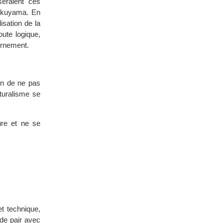
seraient ces
Fukuyama. En
isation de la
ute logique,
ernement.
ion de ne pas
turalisme se
ure et ne se
t technique,
 de pair avec