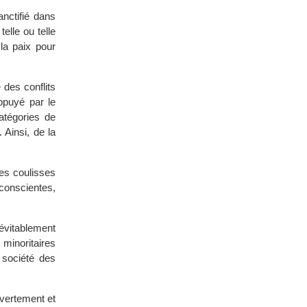
anctifié dans
telle ou telle
la paix pour
 des conflits
appuyé par le
catégories de
 Ainsi, de la
les coulisses
conscientes,
évitablement
 minoritaires
 société des
uvertement et