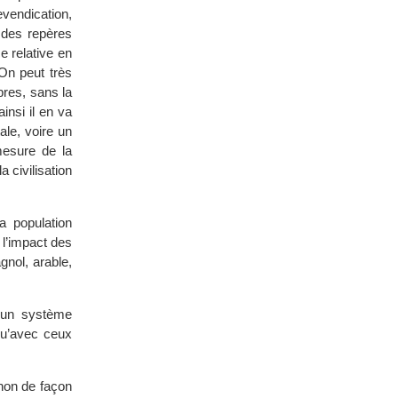
revendication,
 des repères
e relative en
On peut très
bres, sans la
insi il en va
ale, voire un
mesure de la
a civilisation
a population
 l’impact des
nol, arable,
 un système
qu’avec ceux
 non de façon