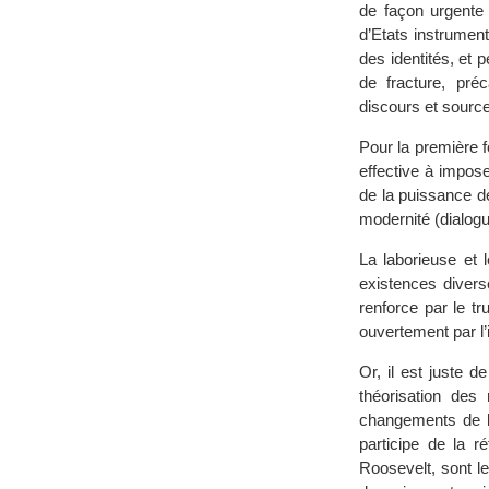
de façon urgente
d’Etats instrument
des identités, et 
de fracture, préc
discours et sources
Pour la première f
effective à impos
de la puissance dé
modernité (dialogue
La laborieuse et 
existences divers
renforce par le t
ouvertement par l’
Or, il est juste 
théorisation des
changements de l’
participe de la r
Roosevelt, sont le