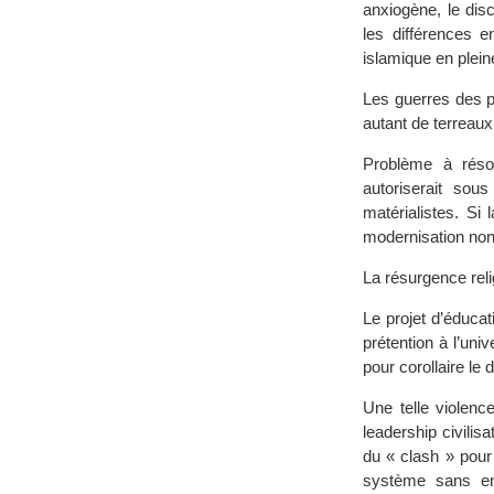
anxiogène, le disco
les différences e
islamique en plein
Les guerres des p
autant de terreaux
Problème à réso
autoriserait sou
matérialistes. Si
modernisation non
La résurgence reli
Le projet d’éducat
prétention à l’un
pour corollaire le d
Une telle violence
leadership civilisa
du « clash » pour
système sans en 