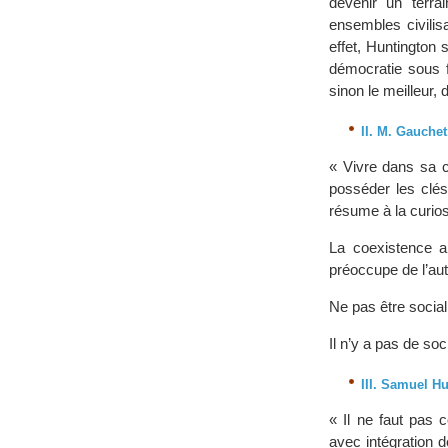
devenir un terra
ensembles civilis
effet, Huntington 
démocratie sous f
sinon le meilleur
II. M. Gauchet
« Vivre dans sa c
posséder les clés
résume à la curios
La coexistence a
préoccupe de l’autr
Ne pas être social
Il n’y a pas de soci
III. Samuel Hu
« Il ne faut pas 
avec intégration 