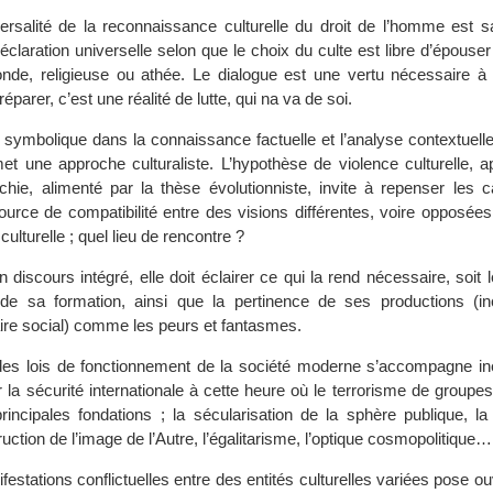
versalité de la reconnaissance culturelle du droit de l’homme est s
Déclaration universelle selon que le choix du culte est libre d’épouser 
de, religieuse ou athée. Le dialogue est une vertu nécessaire à 
 préparer, c’est une réalité de lutte, qui na va de soi.
u symbolique dans la connaissance factuelle et l’analyse contextuelle
rmet une approche culturaliste. L’hypothèse de violence culturelle, 
rchie, alimenté par la thèse évolutionniste, invite à repenser les 
rce de compatibilité entre des visions différentes, voire opposées.
 culturelle ; quel lieu de rencontre ?
un discours intégré, elle doit éclairer ce qui la rend nécessaire, soit 
 de sa formation, ainsi que la pertinence de ses productions (in
aire social) comme les peurs et fantasmes.
es lois de fonctionnement de la société moderne s’accompagne in
r la sécurité internationale à cette heure où le terrorisme de groupes
rincipales fondations ; la sécularisation de la sphère publique, la
ruction de l’image de l’Autre, l’égalitarisme, l’optique cosmopolitique…
estations conflictuelles entre des entités culturelles variées pose o