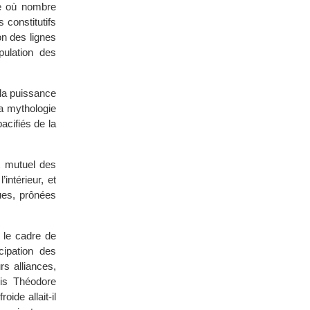
ue où nombre
 constitutifs
on des lignes
pulation des
 la puissance
a mythologie
acifiés de la
t mutuel des
intérieur, et
ues, prônées
 le cadre de
cipation des
rs alliances,
uis Théodore
ide allait-il