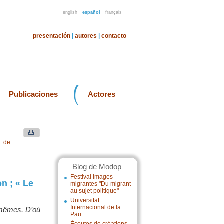
english
español
français
presentación
|
autores
|
contacto
Publicaciones
Actores
u de
Blog de Modop
Festival Images
n ; « Le
migrantes "Du migrant
au sujet politique"
Universitat
Internacional de la
s mêmes. D’où
Pau