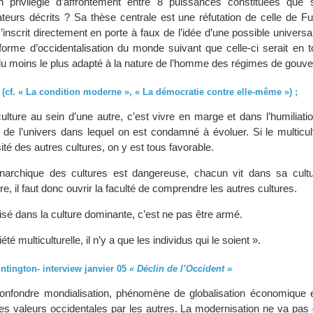
in privilégié d’affrontement entre 8 puissances constituées que 
ateurs décrits ? Sa thèse centrale est une réfutation de celle de 
s’inscrit directement en porte à faux de l’idée d’une possible universal
orme d’occidentalisation du monde suivant que celle-ci serait en to
, du moins le plus adapté à la nature de l’homme des régimes de gouv
 (cf. « La condition moderne », « La démocratie contre elle-même ») ;
ulture au sein d’une autre, c’est vivre en marge et dans l’humiliat
 de l’univers dans lequel on est condamné à évoluer. Si le multicul
ité des autres cultures, on y est tous favorable.
narchique des cultures est dangereuse, chacun vit dans sa cult
e, il faut donc ouvrir la faculté de comprendre les autres cultures.
isé dans la culture dominante, c’est ne pas être armé.
été multiculturelle, il n’y a que les individus qui le soient ».
ntington- interview janvier 05
« Déclin de l’Occident »
confondre mondialisation, phénomène de globalisation économique e
des valeurs occidentales par les autres. La modernisation ne va pas