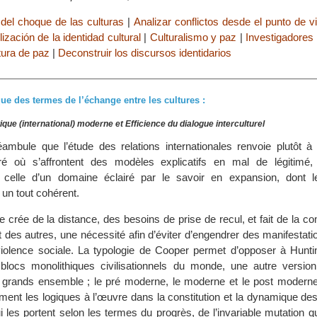
 del choque de las culturas
|
Analizar conflictos desde el punto de vi
ización de la identidad cultural
|
Culturalismo y paz
|
Investigadores 
ura de paz
|
Deconstruir los discursos identidarios
ue des termes de l’échange entre les cultures :
ique (international) moderne et Efficience du dialogue interculturel
mbule que l’étude des relations internationales renvoie plutôt à 
é où s’affrontent des modèles explicatifs en mal de légitimé, d
’à celle d’un domaine éclairé par le savoir en expansion, dont 
 un tout cohérent.
 crée de la distance, des besoins de prise de recul, et fait de la 
et des autres, une nécessité afin d’éviter d’engendrer des manifestati
violence sociale. La typologie de Cooper permet d’opposer à Hunti
locs monolithiques civilisationnels du monde, une autre version 
 grands ensemble ; le pré moderne, le moderne et le post moderne
ement les logiques à l’œuvre dans la constitution et la dynamique des 
i les portent selon les termes du progrès, de l’invariable mutation q