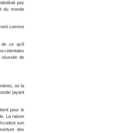
abolirait pas
ent du monde
nement comme
de ce qu’il
occidentales
a réussite de
mières, où la
monde (ayant
ttent pour le
le. La raison
Occident son
verture des