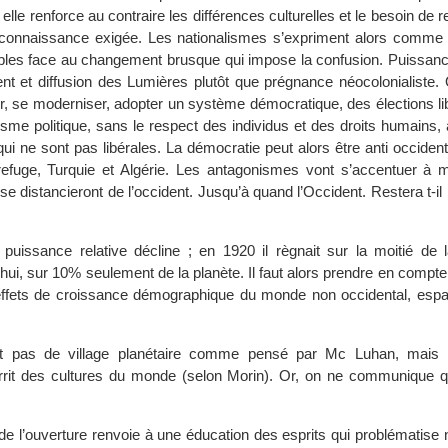
, elle renforce au contraire les différences culturelles et le besoin de 
reconnaissance exigée. Les nationalismes s’expriment alors comme
stables face au changement brusque qui impose la confusion. Puissanc
nt et diffusion des Lumières plutôt que prégnance néocolonialiste. 
r, se moderniser, adopter un système démocratique, des élections li
lisme politique, sans le respect des individus et des droits humains, a
i ne sont pas libérales. La démocratie peut alors être anti occident
 refuge, Turquie et Algérie. Les antagonismes vont s’accentuer à 
se distancieront de l’occident. Jusqu’à quand l’Occident. Restera t-il l
puissance relative décline ; en 1920 il règnait sur la moitié de l
hui, sur 10% seulement de la planète. Il faut alors prendre en compte
effets de croissance démographique du monde non occidental, espag
rait pas de village planétaire comme pensé par Mc Luhan, mais
urrit des cultures du monde (selon Morin). Or, on ne communique 
de l’ouverture renvoie à une éducation des esprits qui problématise