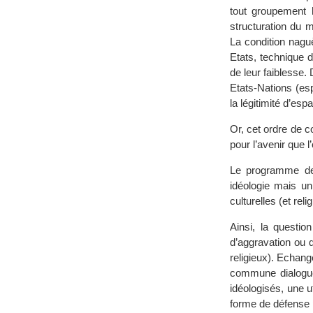
tout groupement 
structuration du 
La condition naguè
Etats, technique 
de leur faiblesse.
Etats-Nations (es
la légitimité d’es
Or, cet ordre de co
pour l’avenir que l
Le programme de 
idéologie mais un
culturelles (et reli
Ainsi, la questio
d’aggravation ou 
religieux). Echan
commune dialogue
idéologisés, une u
forme de défense 