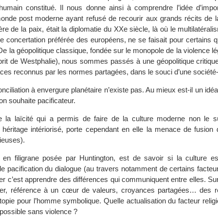
humain constitué. Il nous donne ainsi à comprendre l’idée d’impo
monde post moderne ayant refusé de recourir aux grands récits de l
re de la paix, était la diplomatie du XXe siècle, là où le multilatérali
de concertation préférée des européens, ne se faisait pour certains 
 De la géopolitique classique, fondée sur le monopole de la violence lé
prit de Westphalie), nous sommes passés à une géopolitique critique
paces reconnus par les normes partagées, dans le souci d’une sociét
nciliation à envergure planétaire n’existe pas. Au mieux est-il un idéal
’on souhaite pacificateur.
la laïcité qui a permis de faire de la culture moderne non le s
 héritage intériorisé, porte cependant en elle la menace de fusion 
gieuses).
n en filigrane posée par Huntington, est de savoir si la culture es
de pacification du dialogue (au travers notamment de certains facte
ger c’est apprendre des différences qui communiquent entre elles. Su
r, référence à un cœur de valeurs, croyances partagées… des r
topie pour l’homme symbolique. Quelle actualisation du facteur relig
possible sans violence ?