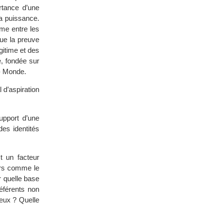
rtance d’une
a puissance.
sme entre les
que la preuve
gitime et des
, fondée sur
é- Monde.
 d’aspiration
upport d’une
des identités
t un facteur
urs comme le
r quelle base
éférents non
ieux ? Quelle