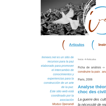
Articulos
Inst
Irenees.net es un sitio de
Inicio
Articulos
recursos para la paz
elaborado para promover
Ficha de análisis
el intercambio de
construire la paix : an
conocimientos y
experiencias para la
Paris, 2006
construcción de un arte
Analyse théor
de la paz.
choc des civil
Este sitio web está
coordinado por la
La guerre des cult
asociación
Modus Operandi
la nécessité de rep