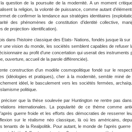
 la question de la poursuite de la modernité. A un moment critiq
alisent la religion, la volonté de puissance, comme autant d’éléments
permet de confirmer la tendance aux stratégies identitaires (exploitati
arité des phénomènes de constitution d’identité collective, mani
 de projection- identification).
ois dans l’histoire classique des Etats- Nations, fondés jusque là sur
er une vision du monde, les sociétés semblent capables de refuser l
cisionnaire au profit d’une concertation qui userait des instruments p
, ouverture, accueil de la parole différenciée).
lente construction d’un modèle cosmopolitique fondé sur le respec
es (idéologies et pratiques), cher à la modernité, semble miné de l’
ruchement idéel, le basculement vers les sociétés fermées, archaïq
islamisme politique.
de préciser que la thèse soulevée par Huntington ne rentre pas dans
 relations internationales. La popularité de ce thème comme anti
après guerre froide et les efforts des démocraties de resserrer leu
éflexion sur le réalisme néo classique, là où les américains, dep
s tenants de la Realpolitik. Pour autant, le monde de l’après guerre fro