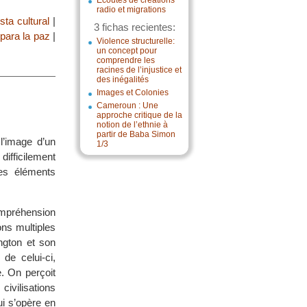
Écoutes de créations
radio et migrations
sta cultural
|
3 fichas recientes:
para la paz
|
Violence structurelle:
un concept pour
comprendre les
racines de l’injustice et
des inégalités
Images et Colonies
Cameroun : Une
approche critique de la
notion de l’ethnie à
partir de Baba Simon
l’image d’un
1/3
ifficilement
les éléments
compréhension
ons multiples
ngton et son
de celui-ci,
. On perçoit
civilisations
ui s’opère en