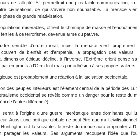
urs de l’altérité. S’il permettrait une plus facile communication, il n’
ntre civilisations, ce qui s’avère non souhaitable. La menace vi
e phase de grande relativisation.
opulations misérables, offrent le chômage de masse et l’endoctri
 fertiles à ce terrorisme, devenue arme du pauvre.
udre semble d’ordre moral, mais la menace vient proprement 
s couvert de bienfait et d’empathie, la propagation des valeurs 
 la dimension éthique décline, à l’inverse, l’Extrême orient pense s
 par emprunts à l’Occident mais par adhésion à ses propres valeurs.
gieuse est probablement une réaction à la laïcisation occidentale.
ion des peuples inférieurs est l’élément central de la période des Lu
iversalisme occidental se révèle comme un danger pour le reste du 
éni de l’autre différencié).
 serait à l’origine d’une guerre interétatique entre dominants qui lu
teur. Aussi, une politique globale ne peut être que multicivilisationnel
 Huntington est la suivante : le reste du monde aura emprunter à l’
partager les valeurs. Ses arguments recoupent l’idée que l’ou