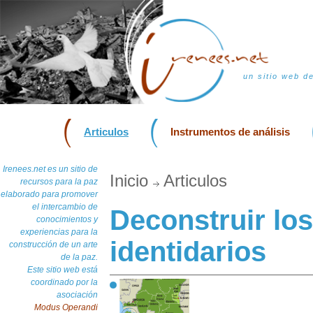
un sitio web d
Articulos
Instrumentos de análisis
Irenees.net es un sitio de
Inicio
Articulos
recursos para la paz
elaborado para promover
el intercambio de
Deconstruir lo
conocimientos y
experiencias para la
identidarios
construcción de un arte
de la paz.
Este sitio web está
coordinado por la
asociación
Modus Operandi