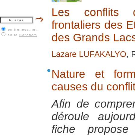
Les conflits
frontaliers des E
en irenees.net
des Grands Lacs 
en la
Coredem
Lazare LUFAKALYO
, 
Nature et for
causes du confl
Afin de compren
déroule aujour
fiche propos