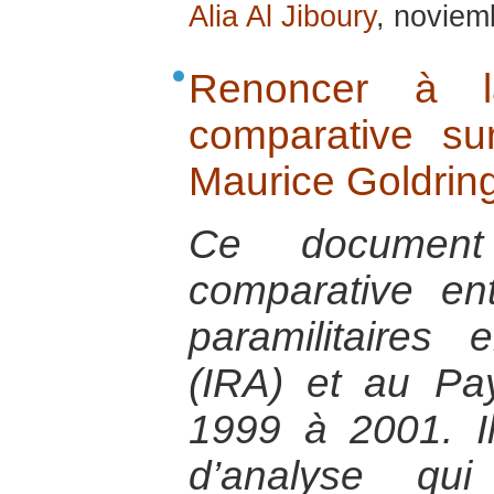
Alia Al Jiboury
, noviem
Renoncer à l
comparative su
Maurice Goldrin
Ce documen
comparative ent
paramilitaires
(IRA) et au P
1999 à 2001. Il
d’analyse qu