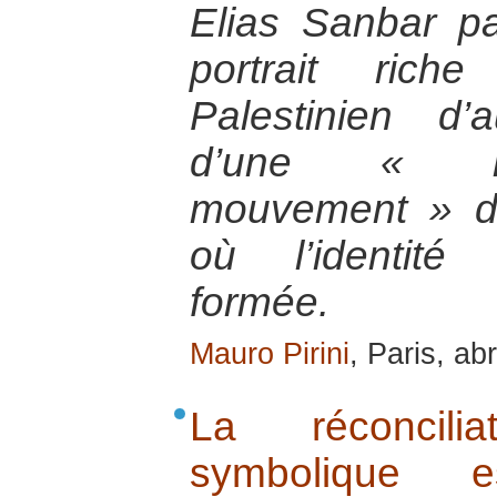
Elias Sanbar p
portrait rich
Palestinien d’a
d’une « re
mouvement » de 
où l’identité 
formée.
Mauro Pirini
, Paris, ab
La réconcili
symbolique e