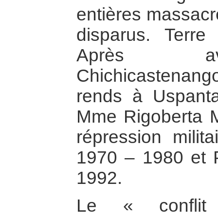
entières massacr
disparus. Terre
Après av
Chichicastenang
rends à Uspanta
Mme Rigoberta M
répression milit
1970 – 1980 et P
1992.
Le « conflit