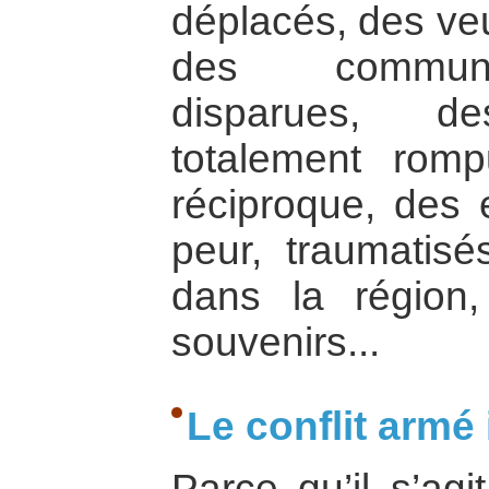
déplacés, des veu
des communa
disparues, d
totalement rom
réciproque, des e
peur, traumatisé
dans la région
souvenirs...
Le conflit armé 
Parce qu’il s’agit