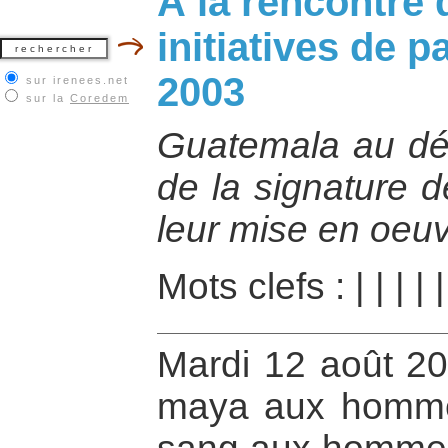
À la rencontre
initiatives de 
2003
sur irenees.net
sur la
Coredem
Guatemala au dé
de la signature 
leur mise en oeu
Mots clefs :
|
|
|
|
Mardi 12 août 20
maya aux homme