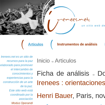
un sitio web d
Articulos
Instrumentos de análisis
Irenees.net es un sitio de
Inicio
Articulos
recursos para la paz
elaborado para promover
el intercambio de
Ficha de análisis
Do
conocimientos y
experiencias para la
Irenees : orientacione
construcción de un arte
de la paz.
Este sitio web está
Henri Bauer
, Paris, n
coordinado por la
asociación
Modus Operandi