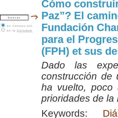
Cómo construir
Paz”? El camin
Fundación Cha
en irenees.net
en la
Coredem
para el Progre
(FPH) et sus de
Dado las exper
construcción de 
ha vuelto, poco
prioridades de la
Keywords:
Di