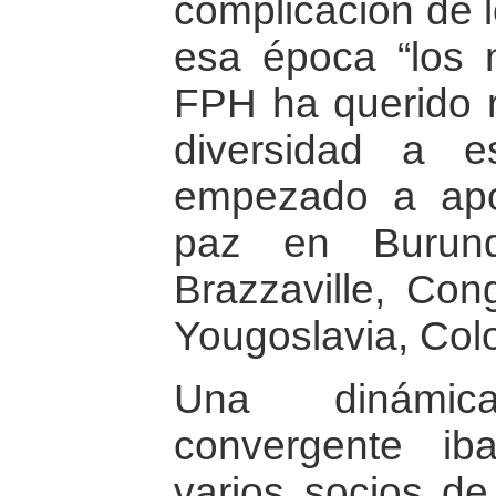
complicación de 
esa época “los n
FPH ha querido 
diversidad a e
empezado a apoy
paz en Burund
Brazzaville, Con
Yougoslavia, Col
Una dinámic
convergente ib
varios socios d