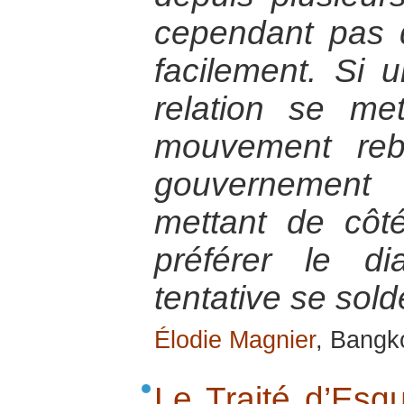
cependant pas d
facilement. Si
relation se me
mouvement reb
gouvernement 
mettant de côt
préférer le di
tentative se sol
Élodie Magnier
, Bangk
Le Traité d’Esq