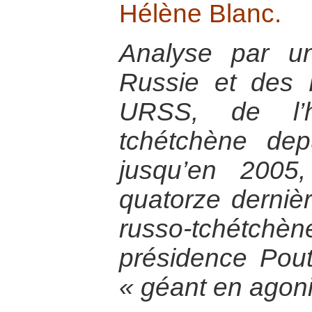
Hélène Blanc.
Analyse par un
Russie et des 
URSS, de l’h
tchétchène dep
jusqu’en 2005,
quatorze derniè
russo-tchétchèn
présidence Pout
« géant en agoni