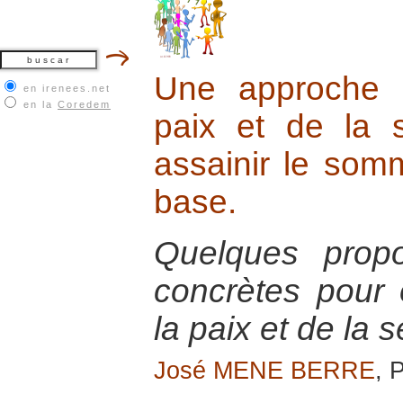
Une approche in
en irenees.net
en la
Coredem
paix et de la s
assainir le som
base.
Quelques prop
concrètes pour
la paix et de la 
José MENE BERRE
, 