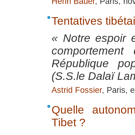
Henri Bauer
, Paris, n
Tentatives tibéta
« Notre espoir e
comportement 
République po
(S.S.le Dalaï La
Astrid Fossier
, Paris, 
Quelle autonom
Tibet ?