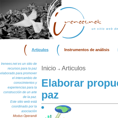
un sitio web d
Articulos
Instrumentos de análisis
Irenees.net es un sitio de
Inicio
Articulos
recursos para la paz
elaborado para promover
el intercambio de
Elaborar propu
conocimientos y
experiencias para la
paz
construcción de un arte
de la paz.
Este sitio web está
coordinado por la
asociación
Modus Operandi