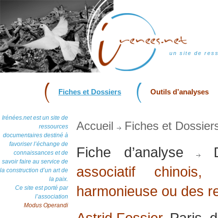
un site de res
Fiches et Dossiers
Outils d’analyses
Irénées.net est un site de
Accueil
Fiches et Dossier
ressources
documentaires destiné à
favoriser l’échange de
Fiche d’analyse
D
connaissances et de
savoir faire au service de
associatif chinoi
la construction d’un art de
la paix.
harmonieuse ou des re
Ce site est porté par
l’association
Modus Operandi
Astrid Fossier
, Paris,