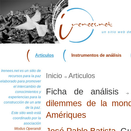
un sitio web d
Articulos
Instrumentos de análisis
Irenees.net es un sitio de
Inicio
Articulos
recursos para la paz
elaborado para promover
el intercambio de
Ficha de análisis
conocimientos y
experiencias para la
dilemmes de la mond
construcción de un arte
de la paz.
Amériques
Este sitio web está
coordinado por la
asociación
José Pablo Batista
, G
Modus Operandi