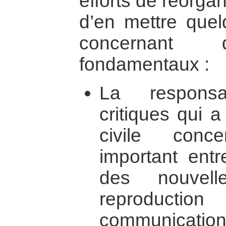
efforts de réorga
d’en mettre quel
concernant 
fondamentaux :
La responsa
critiques qui a
civile conc
important entr
des nouvell
reproductio
communicati