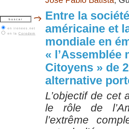
Entre la société
américaine et la
en irenees.net
en la
Coredem
mondiale en ém
« l’Assemblée 
Citoyens » de 
alternative por
L’objectif de cet 
le rôle de l’A
l’extrême comp