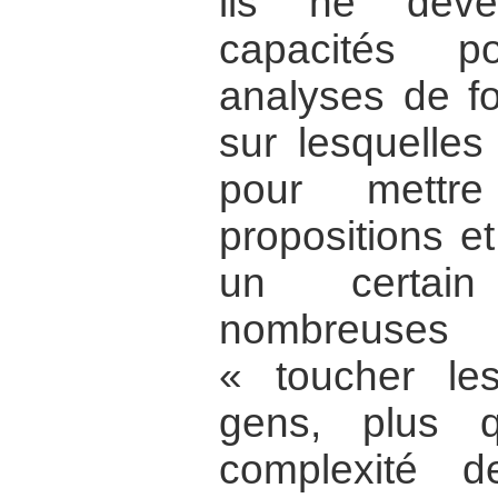
ils ne déve
capacités p
analyses de fo
sur lesquelles
pour mett
propositions et
un certai
nombreuses
« toucher le
gens, plus 
complexité 