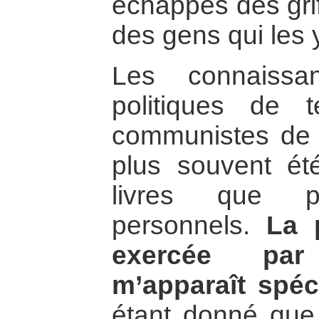
échappés des grif
des gens qui les 
Les connaissa
politiques de 
communistes de 
plus souvent ét
livres que p
personnels.
La 
exercée pa
m’apparaît spéc
étant donné que 