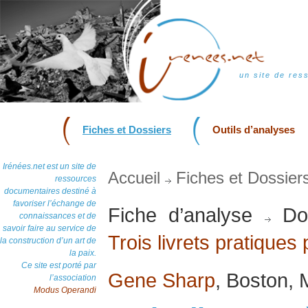
un site de res
Fiches et Dossiers
Outils d’analyses
Irénées.net est un site de
Accueil
Fiches et Dossier
ressources
documentaires destiné à
favoriser l’échange de
Fiche d’analyse
Dos
connaissances et de
savoir faire au service de
Trois livrets pratiques
la construction d’un art de
la paix.
Ce site est porté par
Gene Sharp
, Boston,
l’association
Modus Operandi