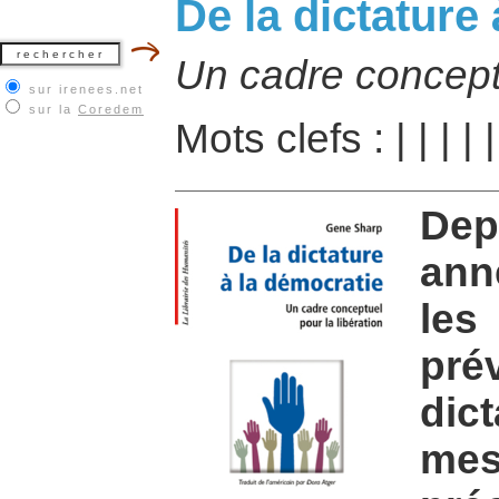
De la dictature
Un cadre conceptu
sur irenees.net
sur la
Coredem
Mots clefs :
|
|
|
|
De
ann
les
pré
dict
me