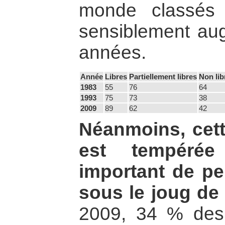
monde classés 
sensiblement au
années.
Année
Libres
Partiellement libres
Non lib
1983
55
76
64
1993
75
73
38
2009
89
62
42
Néanmoins, cett
est tempéré
important de pe
sous le joug de 
2009, 34 % des 6