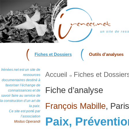
un site de res
Fiches et Dossiers
Outils d’analyses
Irénées.net est un site de
Accueil
Fiches et Dossier
ressources
documentaires destiné à
favoriser l’échange de
Fiche d’analyse
connaissances et de
savoir faire au service de
la construction d’un art de
François Mabille
, Pari
la paix.
Ce site est porté par
l’association
Paix, Préventio
Modus Operandi