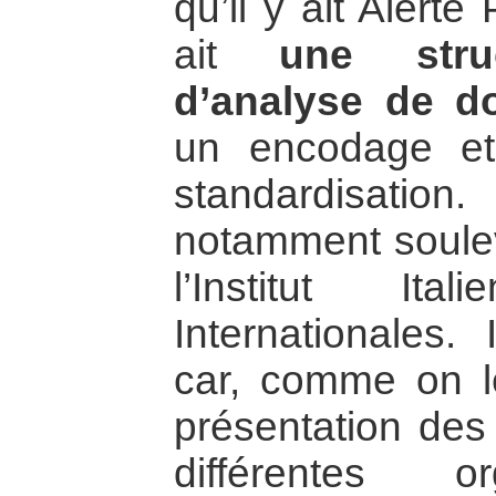
qu’il y ait Alerte 
ait
une stru
d’analyse de d
un encodage e
standardisati
notamment soulev
l’Institut It
Internationales.
car, comme on l
présentation des
différentes or