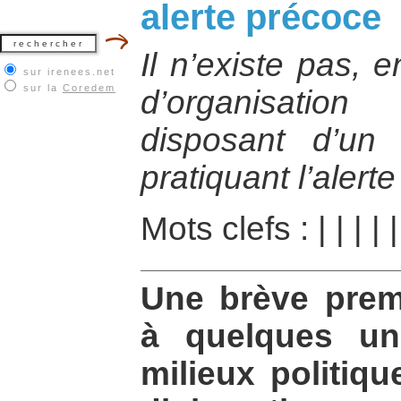
alerte précoce
Il n’existe pas, 
sur irenees.net
sur la
Coredem
d’organisatio
disposant d’un 
pratiquant l’alert
Mots clefs :
|
|
|
|
|
Une brève premi
à quelques un
milieux politiq