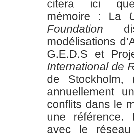
citera ici qu
mémoire : La
Foundation
dis
modélisations d’A
G.E.D.S et Proj
International de 
de Stockholm, (l
annuellement u
conflits dans le 
une référence. Le
avec le résea