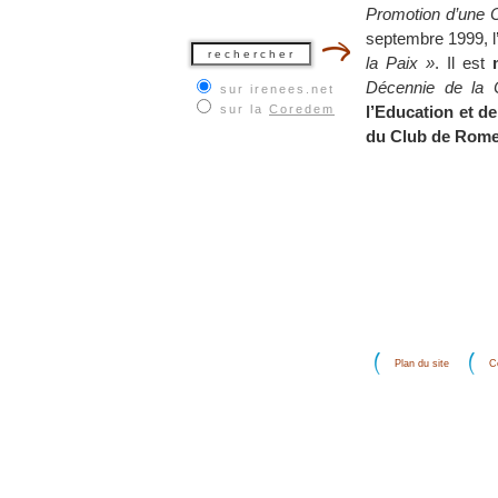
Promotion d’une C
septembre 1999, l
la Paix »
. Il est
Décennie de la C
sur irenees.net
sur la
Coredem
l’Education et de
du Club de Rome
Plan du site
C