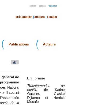
english
español
français
présentation
|
auteurs
|
contact
Publications
Acteurs
r général de
En librairie
e programme
Transformation de
 des Nations
conflit
, de Karine
x »
. Il soutint
Gatelier, Claske
r l’Assemblée
Dijkema et Herrick
Mouafo
ionale de la