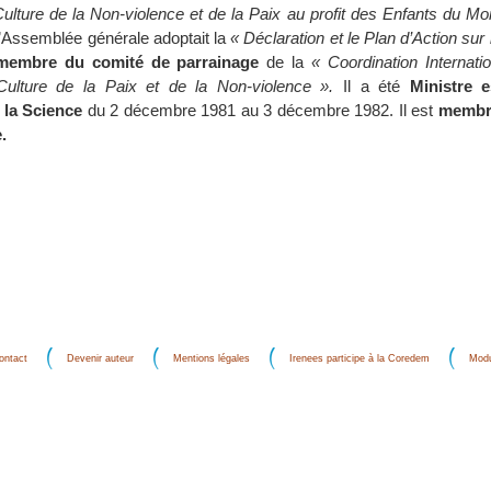
ulture de la Non-violence et de la Paix au profit des Enfants du Mo
’Assemblée générale adoptait la
« Déclaration et le Plan d’Action sur 
membre du comité de parrainage
de la
« Coordination Internati
ulture de la Paix et de la Non-violence ».
Il a été
Ministre 
 la Science
du 2 décembre 1981 au 3 décembre 1982. Il est
membr
.
ontact
Devenir auteur
Mentions légales
Irenees participe à la Coredem
Modu