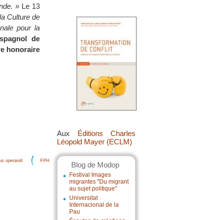
nde. »
Le 13
la Culture de
onale pour la
espagnol de
e honoraire
Aux
Éditions Charles
Léopold Mayer (ECLM)
s operandi
FPH
Blog de Modop
Festival Images
migrantes "Du migrant
au sujet politique"
Universitat
Internacional de la
Pau