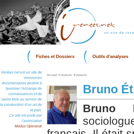
un site de res
Fiches et Dossiers
Outils d’analyses
Irénées.net est un site de
Accueil
Auteurs
Auteurs
ressources
documentaires destiné à
Bruno Ét
favoriser l’échange de
connaissances et de
savoir faire au service de
Bruno É
la construction d’un art de
la paix.
Ce site est porté par
sociolog
l’association
Modus Operandi
français. Il était 