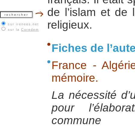
de l’islam et de 
religieux.
sur irenees.net
sur la
Coredem
Fiches de l’aut
France - Algéri
mémoire.
La nécessité d’
pour l’élabora
commune