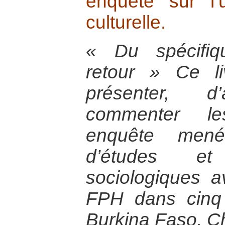
enquête sur l’u
culturelle.
« Du spécifiq
retour » Ce l
présenter, 
commenter le
enquête men
d’études e
sociologiques a
FPH dans cinq 
Burkina Faso, C