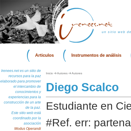
un sitio web d
Articulos
Instrumentos de análisis
Irenees.net es un sitio de
Inicio
Autores
Autores
recursos para la paz
elaborado para promover
Diego Scalco
el intercambio de
conocimientos y
experiencias para la
Estudiante en Cie
construcción de un arte
de la paz.
Este sitio web está
coordinado por la
#Ref. err: partena
asociación
Modus Operandi