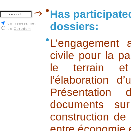
Has participate
dossiers:
on irenees.net
on
Coredem
L’engagement a
civile pour la pa
le terrain e
l’élaboration d
Présentation
documents sur
construction de 
entre économie et