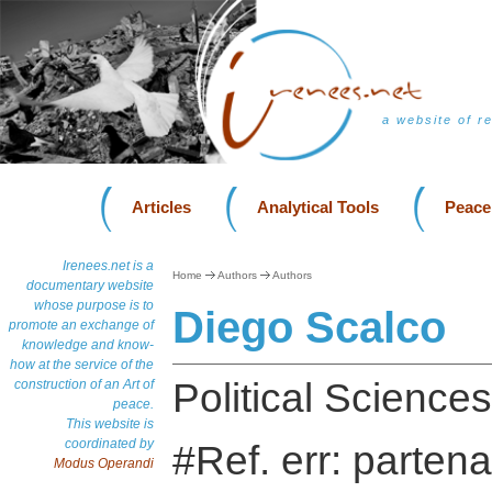
a website of r
Articles
Analytical Tools
Peace
Irenees.net is a
Home
Authors
Authors
documentary website
whose purpose is to
Diego Scalco
promote an exchange of
knowledge and know-
how at the service of the
Political Science
construction of an Art of
peace.
This website is
coordinated by
#Ref. err: partena
Modus Operandi