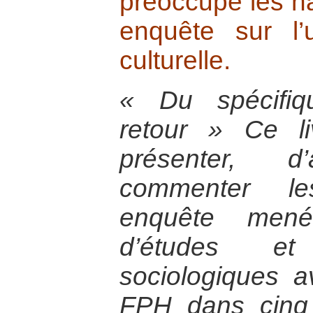
préoccupe les ha
enquête sur l’u
culturelle.
« Du spécifiq
retour » Ce l
présenter, 
commenter le
enquête men
d’études e
sociologiques a
FPH dans cinq 