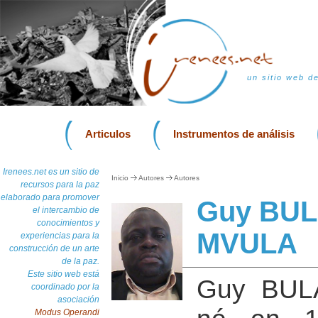
un sitio web d
Articulos
Instrumentos de análisis
Irenees.net es un sitio de
Inicio
Autores
Autores
recursos para la paz
elaborado para promover
Guy BU
el intercambio de
conocimientos y
MVULA
experiencias para la
construcción de un arte
de la paz.
Este sitio web está
Guy BUL
coordinado por la
asociación
Modus Operandi