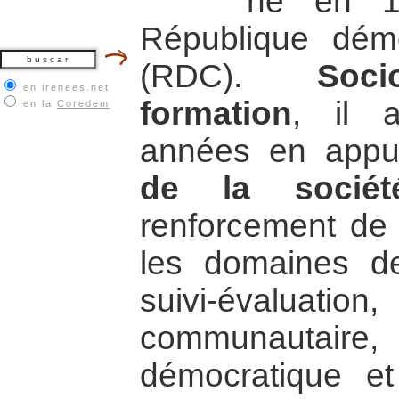
né en 1
République dém
(RDC).
Soc
en irenees.net
formation
, il a
en la
Coredem
années en app
de la société
renforcement de 
les domaines de 
suivi-évaluatio
communautaire,
démocratique e