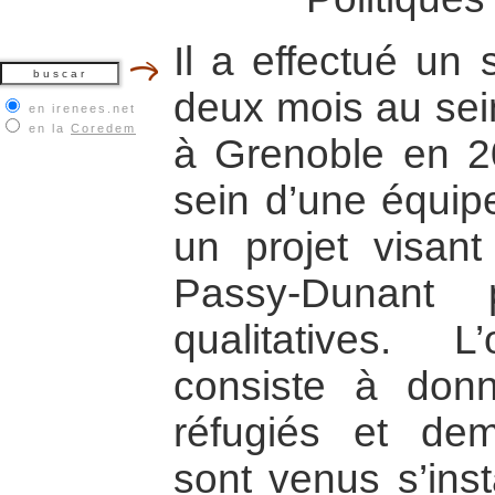
Il a effectué un
deux mois au se
en irenees.net
en la
Coredem
à Grenoble en 20
sein d’une équipe
un projet visant
Passy-Dunant 
qualitatives. L
consiste à don
réfugiés et dem
sont venus s’inst