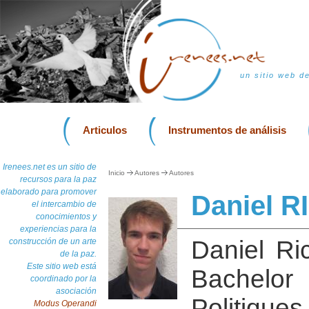
un sitio web d
Articulos
Instrumentos de análisis
Irenees.net es un sitio de
Inicio
Autores
Autores
recursos para la paz
elaborado para promover
Daniel 
el intercambio de
conocimientos y
experiencias para la
Daniel Ri
construcción de un arte
de la paz.
Este sitio web está
Bachelor 
coordinado por la
asociación
Politiques
Modus Operandi