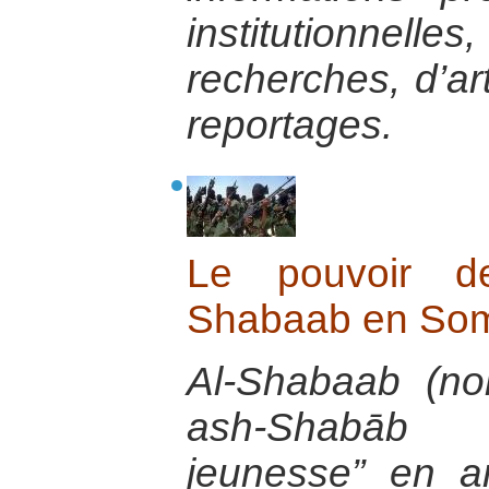
institutionnel
recherches, d’ar
reportages.
Le pouvoir d
Shabaab en Som
Al-Shabaab (no
ash-Shabāb a
jeunesse” en a