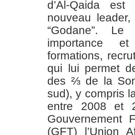
d’Al-Qaida est 
nouveau leader,
“Godane”. Le
importance et
formations, recr
qui lui permet d
des ⅔ de la Som
sud), y compris l
entre 2008 et 2
Gouvernement Fé
(GFT) l’Union A