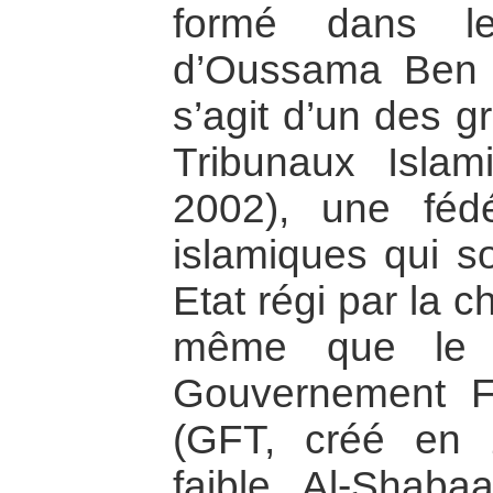
formé dans l
d’Oussama Ben La
s’agit d’un des g
Tribunaux Isla
2002), une fédé
islamiques qui so
Etat régi par la 
même que le p
Gouvernement Fé
(GFT, créé en 
faible. Al-Shaba