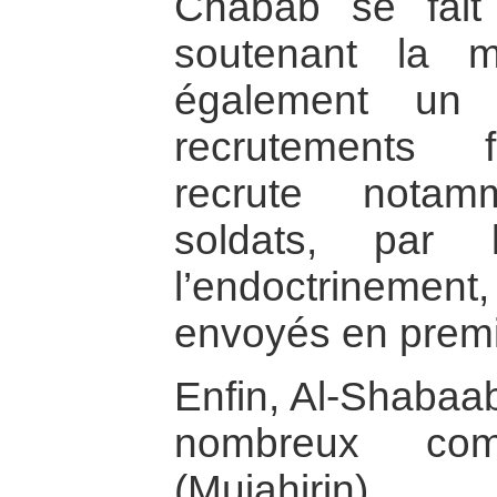
Chabab se fait 
soutenant la m
également un
recrutements 
recrute notam
soldats, par
l’endoctrinemen
envoyés en premi
Enfin, Al-Shabaab
nombreux comb
(Mujahirin)