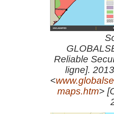
So
GLOBALSE
Reliable Secur
ligne]. 201
<
www.globalsec
maps.htm
> [