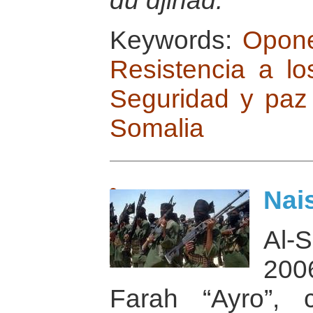
du djihad.
Keywords:
Opone
Resistencia a lo
Seguridad y paz
Somalia
Nai
Al-
200
Farah “Ayro”, 