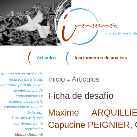
un sitio web d
Articulos
Instrumentos de análisis
Irenees.net es un sitio de
Inicio
Articulos
recursos para la paz
elaborado para promover
el intercambio de
Ficha de desafío
conocimientos y
experiencias para la
construcción de un arte
Maxime ARQUILLI
de la paz.
Este sitio web está
Capucine PEIGNIER
,
coordinado por la
asociación
Modus Operandi