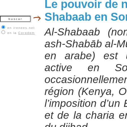
Le pouvoir de 
Shabaab en So
en irenees.net
Al-Shabaab (nom
en la
Coredem
ash-Shabāb al-Muj
en arabe) est u
active en So
occasionnellemen
région (Kenya, O
l’imposition d’un
et de la charia e