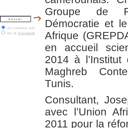
Groupe de R
Démocratie et l
en irenees.net
Afrique (GREPDA)
en la
Coredem
en accueil scie
2014 à l’Institu
Maghreb Conte
Tunis.
Consultant, Josep
avec l’Union Afr
2011 pour la réfo