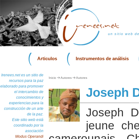
un sitio web d
Articulos
Instrumentos de análisis
Irenees.net es un sitio de
Inicio
Autores
Autores
recursos para la paz
elaborado para promover
Joseph D
el intercambio de
conocimientos y
experiencias para la
Joseph D
construcción de un arte
de la paz.
Este sitio web está
jeune che
coordinado por la
asociación
camerounais. C
Modus Operandi