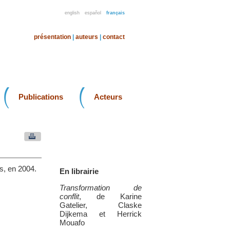
english
español
français
présentation
|
auteurs
|
contact
Publications
Acteurs
is, en 2004.
En librairie
Transformation de
conflit
, de Karine
Gatelier, Claske
Dijkema et Herrick
Mouafo