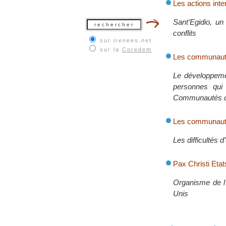
Les actions inte
Sant’Egidio, un
conflits
sur irenees.net
sur la
Coredem
Les communautés
Le développemen
personnes qui 
Communautés d
Les communautés
Les difficultés 
Pax Christi Eta
Organisme de l’
Unis