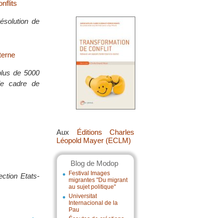
nflits
ésolution de
terne
 plus de 5000
le cadre de
Aux
Éditions Charles
Léopold Mayer (ECLM)
Blog de Modop
Festival Images
ection Etats-
migrantes "Du migrant
au sujet politique"
Universitat
Internacional de la
Pau