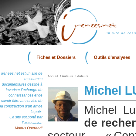
un site de res
Fiches et Dossiers
Outils d’analyses
Irénées.net est un site de
Accueil
Auteurs
Auteurs
ressources
documentaires destiné à
Michel 
favoriser l’échange de
connaissances et de
savoir faire au service de
Michel L
la construction d’un art de
la paix.
Ce site est porté par
de reche
l’association
Modus Operandi
secteur « Con