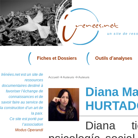
un site de res
Fiches et Dossiers
Outils d’analyses
Irénées.net est un site de
Accueil
Auteurs
Auteurs
ressources
documentaires destiné à
Diana M
favoriser l’échange de
connaissances et de
HURTAD
savoir faire au service de
la construction d’un art de
la paix.
Ce site est porté par
Diana t
l’association
Modus Operandi