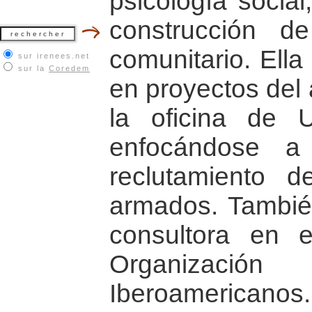
psicología social
construcción 
comunitario. Ella
sur irenees.net
sur la
Coredem
en proyectos del 
la oficina de 
enfocándose a
reclutamiento 
armados. Tambié
consultora en 
Organizaci
Iberoamericanos