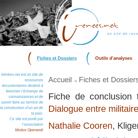
un site de res
Fiches et Dossiers
Outils d’analyses
Irénées.net est un site de
Accueil
Fiches et Dossier
ressources
documentaires destiné à
favoriser l’échange de
Fiche de conclusion 
connaissances et de
savoir faire au service de
Dialogue entre militaire
la construction d’un art de
la paix.
Ce site est porté par
Nathalie Cooren
, Klig
l’association
Modus Operandi