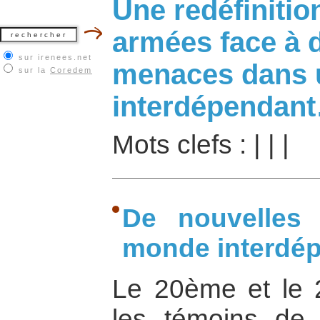
Une redéfinitio
armées face à 
sur irenees.net
menaces dans
sur la
Coredem
interdépendan
Mots clefs :
|
|
|
De nouvelles
monde interdép
Le 20ème et le 
les témoins de 