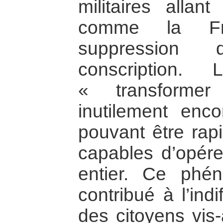
militaires allan
comme la Fra
suppression
conscription. 
« transforme
inutilement enc
pouvant être rap
capables d’opére
entier. Ce phé
contribué à l’ind
des citoyens vis-