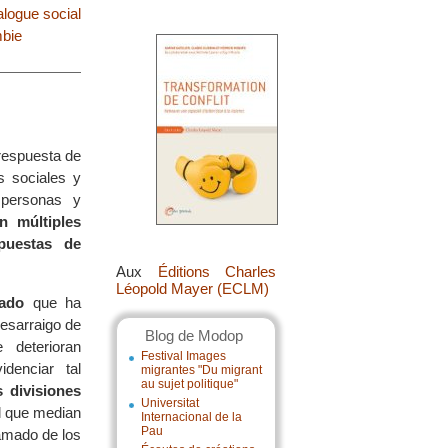
alogue social
bie
 respuesta de
s sociales y
 personas y
 múltiples
puestas de
Aux
Éditions Charles
Léopold Mayer (ECLM)
mado
que ha
desarraigo de
Blog de Modop
 deterioran
Festival Images
denciar tal
migrantes "Du migrant
au sujet politique"
 divisiones
Universitat
l que median
Internacional de la
Pau
amado de los