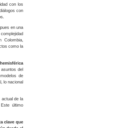
uidad con los
diálogos con
os.
pues en una
 complejidad
n Colombia,
ectos como la
 hemisférica
 asuntos del
, modelos de
, lo nacional
 actual de la
 Este último
ta clave que