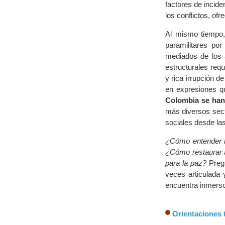
factores de incid
los conflictos, of
Al mismo tiempo,
paramilitares po
mediados de los 
estructurales req
y rica irrupción d
en expresiones qu
Colombia se han 
más diversos secto
sociales desde las
¿Cómo entender me
¿Cómo restaurar 
para la paz?
Pregu
veces articulada
encuentra inmerso
Orientaciones 