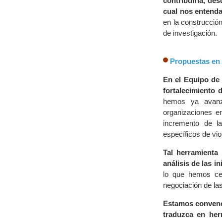
contribuiría, de
cual nos entend
en la construcció
de investigación.
Propuestas en 
En el Equipo de 
fortalecimiento 
hemos ya avanz
organizaciones e
incremento de l
específicos de viol
Tal herramienta 
análisis de las in
lo que hemos cen
negociación de las
Estamos convenci
traduzca en herr