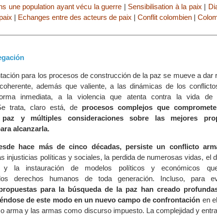
ans une population ayant vécu la guerre
|
Sensibilisation à la paix
|
Di
paix
|
Echanges entre des acteurs de paix
|
Conflit colombien
|
Colom
egación
entación para los procesos de construcción de la paz se mueve a dar
coherente, además que valiente, a las dinámicas de los conflicto
 forma inmediata, a la violencia que atenta contra la vida de
Se trata, claro está, de
procesos complejos que comprometen
 paz y múltiples consideraciones sobre las mejores pro
ara alcanzarla.
esde hace más de cinco décadas, persiste un conflicto ar
 injusticias políticas y sociales, la perdida de numerosas vidas, el 
 y la instauración de modelos políticos y económicos que
los derechos humanos de toda generación. Incluso, para evi
 propuestas para la búsqueda de la paz han creado profundas
tiéndose de este modo en un nuevo campo de confrontación
en e
o arma y las armas como discurso impuesto. La complejidad y entr