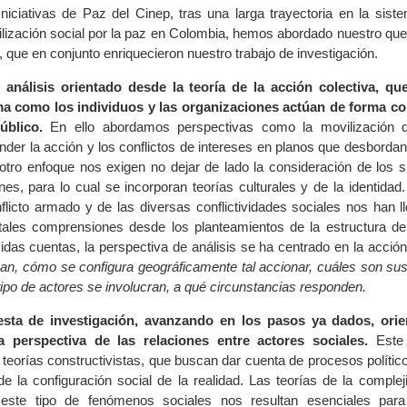
niciativas de Paz del Cinep, tras una larga trayectoria en la siste
vilización social por la paz en Colombia, hemos abordado nuestro qu
, que en conjunto enriquecieron nuestro trabajo de investigación.
análisis orientado desde la teoría de la acción colectiva, qu
ma como los individuos y las organizaciones actúan de forma co
úblico.
En ello abordamos perspectivas como la movilización d
er la acción y los conflictos de intereses en planos que desbordan 
y otro enfoque nos exigen no dejar de lado la consideración de los 
nes, para lo cual se incorporan teorías culturales y de la identidad
flicto armado y de las diversas conflictividades sociales nos han 
tales comprensiones desde los planteamientos de la estructura de
midas cuentas, la perspectiva de análisis se ha centrado en la acció
zan, cómo se configura geográficamente tal accionar, cuáles son sus
tipo de actores se involucran, a qué circunstancias responden.
esta de investigación, avanzando en los pasos ya dados, orie
a perspectiva de las relaciones entre actores sociales.
Este 
eorías constructivistas, que buscan dar cuenta de procesos político
de la configuración social de la realidad. Las teorías de la complej
ste tipo de fenómenos sociales nos resultan esenciales para e