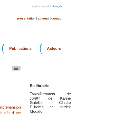
english
español
français
présentation
|
auteurs
|
contact
Publications
Acteurs
En librairie
Transformation de
conflit
, de Karine
Gatelier, Claske
Dijkema et Herrick
compréhension
Mouafo
icultés d'une