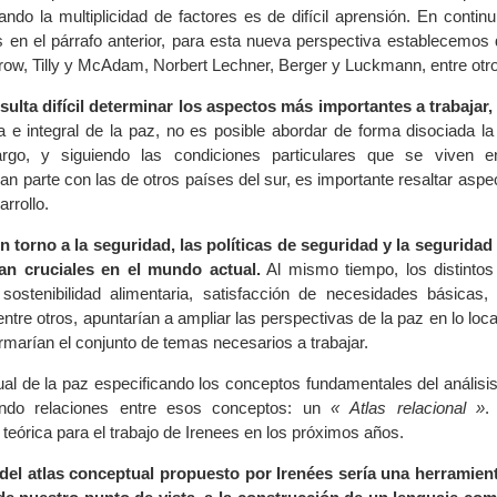
ndo la multiplicidad de factores es de difícil aprensión. En contin
s en el párrafo anterior, para esta nueva perspectiva establecemos 
row, Tilly y McAdam, Norbert Lechner, Berger y Luckmann, entre otr
ulta difícil determinar los aspectos más importantes a trabajar,
 e integral de la paz, no es posible abordar de forma disociada la
argo, y siguiendo las condiciones particulares que se viven e
an parte con las de otros países del sur, es importante resaltar asp
arrollo.
n torno a la seguridad, las políticas de seguridad y la seguridad
an cruciales en el mundo actual.
Al mismo tiempo, los distintos
 sostenibilidad alimentaria, satisfacción de necesidades básicas
ntre otros, apuntarían a ampliar las perspectivas de la paz en lo local
ormarían el conjunto de temas necesarios a trabajar.
l de la paz especificando los conceptos fundamentales del análisis
endo relaciones entre esos conceptos: un
« Atlas relacional »
.
e teórica para el trabajo de Irenees en los próximos años.
del atlas conceptual propuesto por Irenées sería una herramien