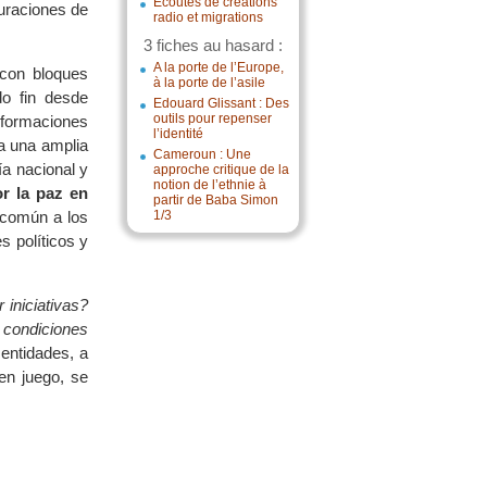
Écoutes de créations
guraciones de
radio et migrations
3 fiches au hasard :
A la porte de l’Europe,
 con bloques
à la porte de l’asile
do fin desde
Edouard Glissant : Des
outils pour repenser
sformaciones
l’identité
a una amplia
Cameroun : Une
ía nacional y
approche critique de la
notion de l’ethnie à
r la paz en
partir de Baba Simon
común a los
1/3
s políticos y
iniciativas?
 condiciones
 entidades, a
en juego, se