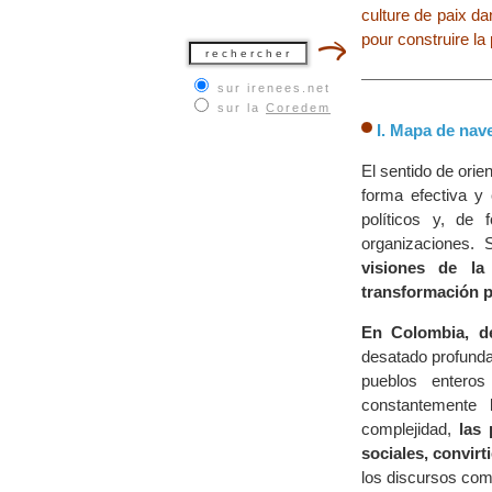
culture de paix d
pour construire la 
sur irenees.net
sur la
Coredem
I. Mapa de nav
El sentido de ori
forma efectiva y 
políticos y, de
organizaciones. 
visiones de la
transformación p
En Colombia, d
desatado profundas
pueblos enteros
constantemente 
complejidad,
las
sociales, convir
los discursos com