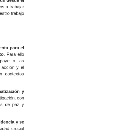
mún desde el
s a trabajar
estro trabajo
nta para el
to.
Para ello
poye a las
 acción y el
n contextos
atización y
tigación, con
ias de paz y
idencia y se
dad crucial