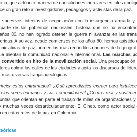
encia, que actúan a manera de causalidades circulares en tales confi
rece un gran reto a investigadores, pedagogos y activistas de la paz.
 sucesivos intentos de negociación con la insurgencia armada y
r parte de los gobiernos nacionales, historia que no ha encontra
años 80, no han logrado detener la guerra ni avanzar en las tran
ueridas. A su vez, desde comienzos de los años 90, hemos asistido 
e iniciativas de paz, aún en los más recónditos rincones de la geograf
e alientan la comunidad nacional e internacional.
Las marchas po
convertido en hito de la movilización social.
Una preocupación 
res colma las calles de las ciudades y agita los discursos de lídere
 más diversas franjas ideológicas.
jor estos entramados? ¿Qué aprendizajes extraer para fortalecer 
a los seres humanos y sus comunidades? ¿Cómo crear y sostener
ntas que orientan en parte el trabajo de miles de organizaciones y
 y muchas veces desarticuladamente. El Cinep, como actor social 
 en estos retos de la paz en Colombia.
teóricas