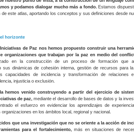
sde nuestro punto de vista, a la construcción de un lenguaje co
amos y podamos dialogar mucho más a fondo.
Estamos dispuesto
n de este atlas, aportando los conceptos y sus definiciones desde nu
el horizonte
Iniciativas de Paz nos hemos propuesto construir una herramie
de organizaciones que trabajan por la paz en medio del conflic
ado en la construcción de un proceso de formación que a
n sus dinámicas de cohesión interna, gestión de recursos para la
as capacidades de incidencia y transformación de relaciones e
encia, injusticia o exclusión.
la hemos venido construyendo a partir del ejercicio de sistem
iciativas de paz,
mediante el desarrollo de bases de datos y la inves
trado el esfuerzo en evidenciar los aprendizajes de experienc
 organizaciones en los ámbitos local, regional y nacional.
dos que una investigación que no se oriente a la acción de inc
amientas para el fortalecimiento,
más en situaciones de necesi