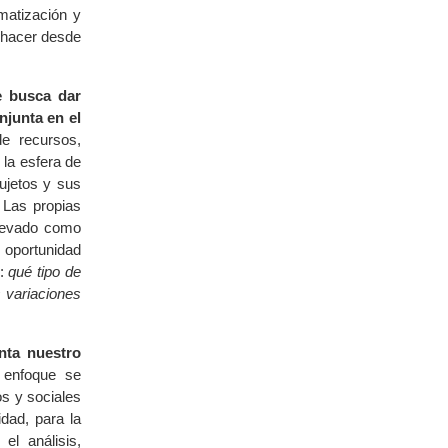
matización y
ehacer desde
e busca dar
njunta en el
e recursos,
la esfera de
sujetos y sus
. Las propias
llevado como
 oportunidad
n:
qué tipo de
 variaciones
nta nuestro
enfoque se
s y sociales
idad, para la
l análisis,