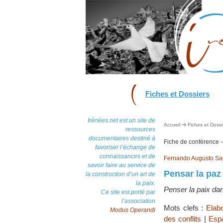
Fiches et Dossiers
Irénées.net est un site de
Accueil
Fiches et Dossi
ressources
documentaires destiné à
Fiche de conférence
favoriser l’échange de
connaissances et de
Fernando Augusto Sa
savoir faire au service de
Pensar la paz
la construction d’un art de
la paix.
Penser la paix dan
Ce site est porté par
l’association
Mots clefs :
Elab
Modus Operandi
des conflits
|
Espa