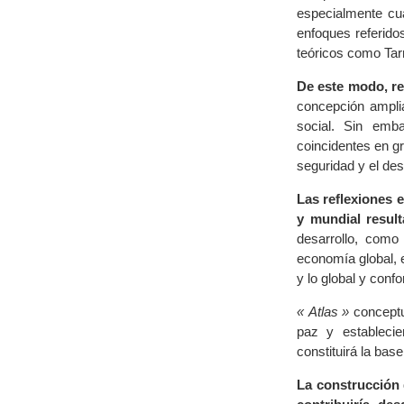
especialmente cua
enfoques referido
teóricos como Tar
De este modo, res
concepción amplia
social. Sin emb
coincidentes en gr
seguridad y el des
Las reflexiones e
y mundial result
desarrollo, como
economía global, e
y lo global y conf
« Atlas »
conceptua
paz y estableci
constituirá la bas
La construcción 