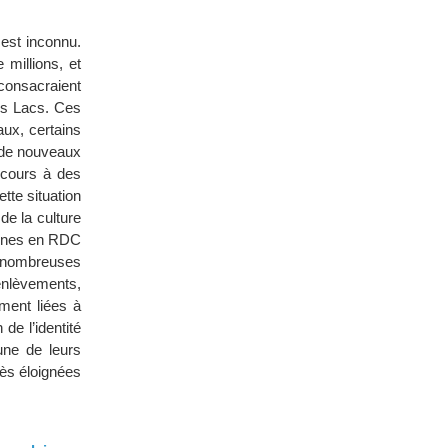
est inconnu.
millions, et
onsacraient
nds Lacs. Ces
aux, certains
r de nouveaux
ecours à des
tte situation
 de la culture
tones en RDC
e nombreuses
enlèvements,
ement liées à
de l’identité
une de leurs
rès éloignées