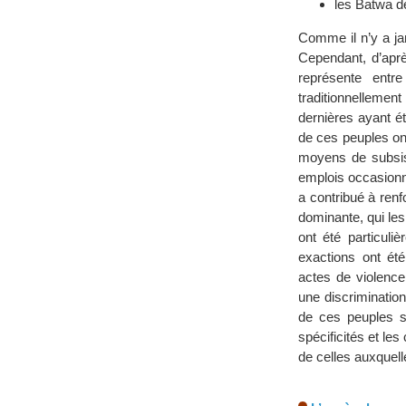
les Batwa de
Comme il n’y a ja
Cependant, d’aprè
représente entr
traditionnellement
dernières ayant ét
de ces peuples on
moyens de subsis
emplois occasionn
a contribué à renfo
dominante, qui le
ont été particuli
exactions ont ét
actes de violence
une discrimination 
de ces peuples s
spécificités et le
de celles auxquelle