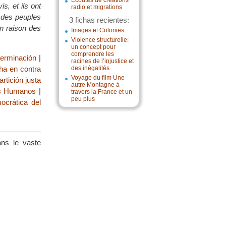
Écoutes de créations
, et ils ont
radio et migrations
 des peuples
3 fichas recientes:
n raison des
Images et Colonies
Violence structurelle:
un concept pour
comprendre les
terminación
|
racines de l’injustice et
ha en contra
des inégalités
Voyage du film Une
rtición justa
autre Montagne à
os Humanos
|
travers la France et un
peu plus
ocrática del
ans le vaste