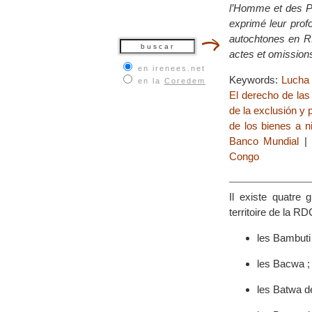
l’Homme et des Pe
exprimé leur prof
autochtones en RD
actes et omissions 
en irenees.net
Keywords:
Lucha p
en la
Coredem
El derecho de las
de la exclusión y p
de los bienes a n
Banco Mundial
Congo
Il existe quatre
territoire de la RD
les Bambuti 
les Bacwa ;
les Batwa de