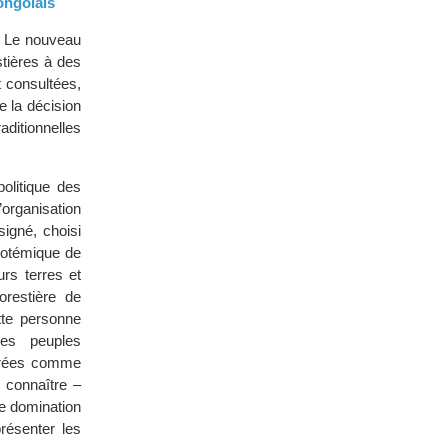
congolais
s. Le nouveau
tières à des
 consultées,
e la décision
aditionnelles
politique des
’organisation
igné, choisi
totémique de
urs terres et
orestière de
ette personne
 des peuples
dérées comme
 connaître –
de domination
résenter les