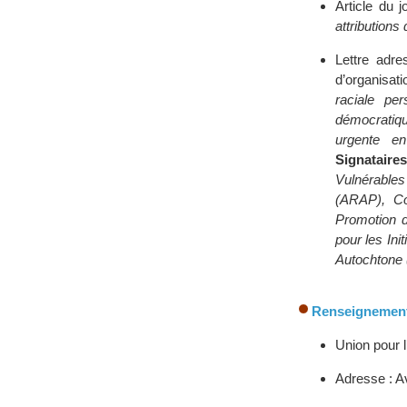
Article du 
attributions
Lettre adre
d’organisat
raciale pe
démocratiq
urgente e
Signataire
Vulnérable
(ARAP), Co
Promotion d
pour les In
Autochtone
Renseignement
Union pour 
Adresse : A