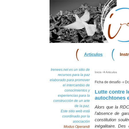
Articulos
Inst
Irenees.net es un sitio de
Inicio
Articulos
recursos para la paz
elaborado para promover
Ficha de desafío
Do
el intercambio de
conocimientos y
Lutte contre 
experiencias para la
autochtones e
construcción de un arte
de la paz.
Alors que la RDC 
Este sitio web está
l’absence de gar
coordinado por la
constitution soul
asociación
inégalitaire. Des
Modus Operandi