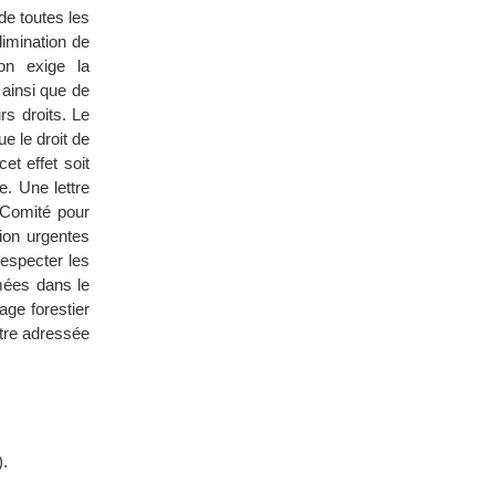
 de toutes les
limination de
on exige la
 ainsi que de
urs droits. Le
e le droit de
et effet soit
e. Une lettre
 Comité pour
tion urgentes
respecter les
mées dans le
age forestier
ttre adressée
).