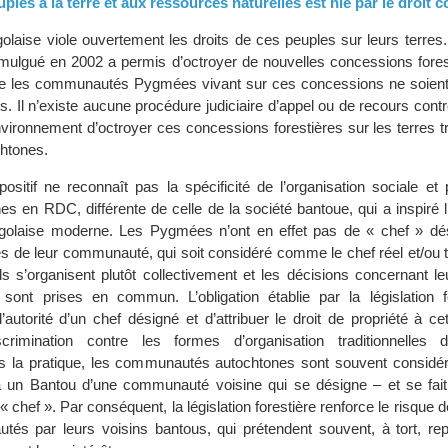
ples à la terre et aux ressources naturelles est nié par le droit 
ngolaise viole ouvertement les droits de ces peuples sur leurs terre
omulgué en 2002 a permis d’octroyer de nouvelles concessions fores
ue les communautés Pygmées vivant sur ces concessions ne soient
 Il n’existe aucune procédure judiciaire d’appel ou de recours contr
nvironnement d’octroyer ces concessions forestières sur les terres tr
htones.
positif ne reconnaît pas la spécificité de l’organisation sociale et 
s en RDC, différente de celle de la société bantoue, qui a inspiré l
ngolaise moderne. Les Pygmées n’ont en effet pas de « chef » dés
 de leur communauté, qui soit considéré comme le chef réel et/ou 
s s’organisent plutôt collectivement et les décisions concernant le
sont prises en commun. L’obligation établie par la législation f
’autorité d’un chef désigné et d’attribuer le droit de propriété à c
scrimination contre les formes d’organisation traditionnelles
s la pratique, les communautés autochtones sont souvent consi
à un Bantou d’une communauté voisine qui se désigne – et se fait
 chef ». Par conséquent, la législation forestière renforce le risque 
s par leurs voisins bantous, qui prétendent souvent, à tort, rep