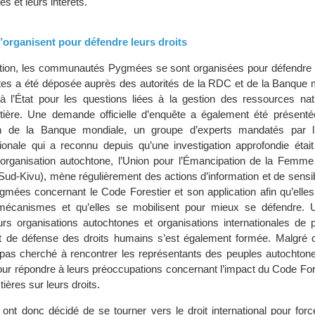
s et leurs intérêts.
organisent pour défendre leurs droits
ation, les communautés Pygmées se sont organisées pour défendre le
ntes a été déposée auprès des autorités de la RDC et de la Banque m
à l’État pour les questions liées à la gestion des ressources natu
restière. Une demande officielle d’enquête a également été présent
on de la Banque mondiale, un groupe d’experts mandatés par l’
ationale qui a reconnu depuis qu’une investigation approfondie étai
 organisation autochtone, l’Union pour l’Émancipation de la Femme
ud-Kivu), mène régulièrement des actions d’information et de sensib
es concernant le Code Forestier et son application afin qu’elles
écanismes et qu’elles se mobilisent pour mieux se défendre. U
urs organisations autochtones et organisations internationales de p
et de défense des droits humains s’est également formée. Malgré 
’a pas cherché à rencontrer les représentants des peuples autochtone
r répondre à leurs préoccupations concernant l’impact du Code Fore
ières sur leurs droits.
 ont donc décidé de se tourner vers le droit international pour for