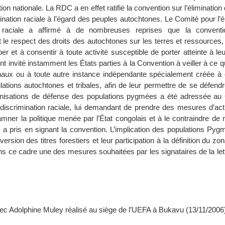
tion nationale. La RDC a en effet ratifié la convention sur l’élimination
nation raciale à l’égard des peuples autochtones. Le Comité pour l’é
on raciale a affirmé à de nombreuses reprises que la conventi
 le respect des droits des autochtones sur les terres et ressources,
iper et à consentir à toute activité susceptible de porter atteinte à le
 invité instamment les États parties à la Convention à veiller à ce qu
unaux ou à toute autre instance indépendante spécialement créée à c
ations autochtones et tribales, afin de leur permettre de se défendr
anisations de défense des populations pygmées a été adressée au
la discrimination raciale, lui demandant de prendre des mesures d’ac
mner la politique menée par l’État congolais et à le contraindre de 
 a pris en signant la convention. L’implication des populations Pyg
rsion des titres forestiers et leur participation à la définition du zon
ans ce cadre une des mesures souhaitées par les signataires de la le
vec Adolphine Muley réalisé au siège de l’UEFA à Bukavu (13/11/2006