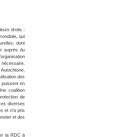
urs droits :
ondiale, qui
relles, dont
ée auprès du
organisation
t nécessaire.
 Autochtone,
ilisation des
 puissent en
ne coalition
rotection de
ces diverses
s et n’a pris
stier et des
cer la RDC à