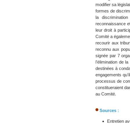
modifier sa législa
formes de discrimi
la discriminati
reconnaissance et
leur droit à partic
Comité a également
recourir aux trib
reconnu aux popul
signée par 7 org
l’élimination de 
destinées à conda
engagements qu’il
processus de conve
constitueraient d
au Comité.
Sources :
Entretien a