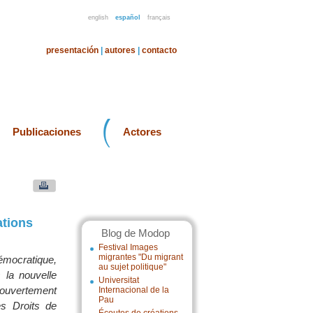
english
español
français
presentación
|
autores
|
contacto
Publicaciones
Actores
ations
Blog de Modop
Festival Images
migrantes "Du migrant
émocratique,
au sujet politique"
 la nouvelle
Universitat
 ouvertement
Internacional de la
Pau
es Droits de