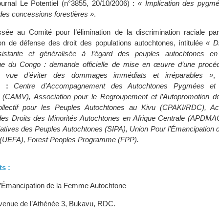
journal Le Potentiel (n°3855, 20/10/2006) :
« Implication des pygm
 des concessions forestières »
.
ssée au Comité pour l’élimination de la discrimination raciale par 
ion de défense des droit des populations autochtones, intitulée
« D
rsistante et généralisée à l’égard des peuples autochtones en
ue du Congo : demande officielle de mise en œuvre d’une procéd
n vue d’éviter des dommages immédiats et irréparables »
,
s :
Centre d’Accompagnement des Autochtones Pygmées et M
s (CAMV), Association pour le Regroupement et l’Autopromotion
llectif pour les Peuples Autochtones au Kivu (CPAKI/RDC), Act
es Droits des Minorités Autochtones en Afrique Centrale (APDMAC)
itiatives des Peuples Autochtones (SIPA), Union Pour l’Émancipation
 (UEFA), Forest Peoples Programme (FPP).
s :
l’Émancipation de la Femme Autochtone
venue de l’Athénée 3, Bukavu, RDC.