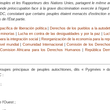
uples et les Rapporteurs des Nations Unies, partagent le même avis
onde préoccupation face à la grave discrimination exercée à l’égard
C, constatant que certains peuples étaient menacés d’extinction e
de l’État partie.
acífica de liberación política
|
Derechos de los pueblos a la autode
 minorías
|
Lucha en contra de las desigualdades y por la paz
|
Luc
ara la integración social
|
Reorganización de la economía para la repa
ivel mundial
|
Comunidad Internacional
|
Comisión de los Derech
|
Comision Africana para los Derechos Humanos
|
República Dem
 groupes principaux de peuples autochtones, dits « Pygmées » d
C :
;
 l’Ouest ;