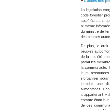
L’accès des peu
La législation co
code forestier pr
sociétés, sans q
ni même informées.
du ministre de l’e
des peuples autoc
De plus, le droit 
peuples autochtone
de la société co
parmi les membres
la communauté. Il
leurs ressources 
s’organiser sous l
introduit une di
autochtones. Dan
« appartenant » 
comme étant leur «
de ces communauté