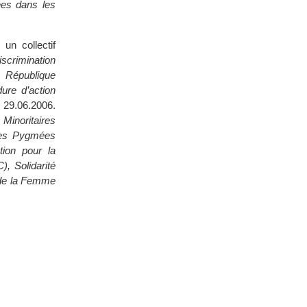
ées dans les
un collectif
iscrimination
 République
ure d’action
 29.06.2006.
inoritaires
 des Pygmées
ion pour la
, Solidarité
 de la Femme