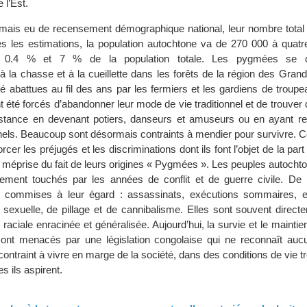
 l’Est.
mais eu de recensement démographique national, leur nombre total 
s les estimations, la population autochtone va de 270 000 à quatre 
e 0.4 % et 7 % de la population totale. Les pygmées se c
 à la chasse et à la cueillette dans les forêts de la région des Gra
é abattues au fil des ans par les fermiers et les gardiens de troupe
t été forcés d’abandonner leur mode de vie traditionnel et de trouve
tance en devenant potiers, danseurs et amuseurs ou en ayant r
els. Beaucoup sont désormais contraints à mendier pour survivre. Ce
rcer les préjugés et les discriminations dont ils font l’objet de la part
s méprise du fait de leurs origines « Pygmées ». Les peuples autoch
èrement touchés par les années de conflit et de guerre civile. D
é commises à leur égard : assassinats, exécutions sommaires, 
 sexuelle, de pillage et de cannibalisme. Elles sont souvent direct
raciale enracinée et généralisée. Aujourd’hui, la survie et le maintien 
ont menacés par une législation congolaise qui ne reconnaît auc
s contraint à vivre en marge de la société, dans des conditions de vie t
s ils aspirent.