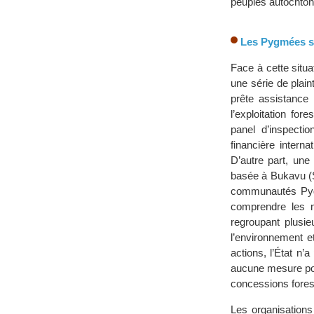
peuples autochtone
Les Pygmées s’
Face à cette situ
une série de plai
prête assistance 
l’exploitation fo
panel d’inspecti
financière intern
D’autre part, une
basée à Bukavu (S
communautés Pygmé
comprendre les m
regroupant plusie
l’environnement 
actions, l’État n
aucune mesure pou
concessions forest
Les organisations