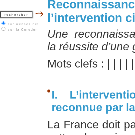
Reconnaissance
l’intervention c
sur irenees.net
sur la
Coredem
Une reconnaissa
la réussite d’une 
Mots clefs :
|
|
|
|
|
I. L’interven
reconnue par l
La France doit pa