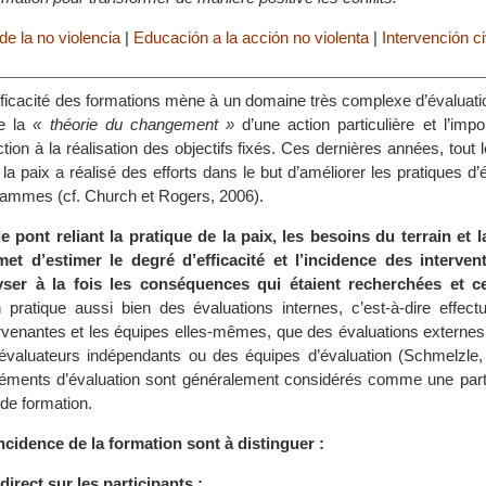
de la no violencia
|
Educación a la acción no violenta
|
Intervención ci
efficacité des formations mène à un domaine très complexe d’évaluation.
e la
« théorie du changement »
d’une action particulière et l’imp
action à la réalisation des objectifs fixés. Ces dernières années, tout 
 la paix a réalisé des efforts dans le but d’améliorer les pratiques d’
grammes (cf. Church et Rogers, 2006).
le pont reliant la pratique de la paix, les besoins du terrain et l
met d’estimer le degré d’efficacité et l’incidence des interven
lyser à la fois les conséquences qui étaient recherchées et c
pratique aussi bien des évaluations internes, c’est-à-dire effect
ervenantes et les équipes elles-mêmes, que des évaluations externes,
valuateurs indépendants ou des équipes d’évaluation (Schmelzle, 
éléments d’évaluation sont généralement considérés comme une parti
 de formation.
cidence de la formation sont à distinguer :
direct sur les participants ;