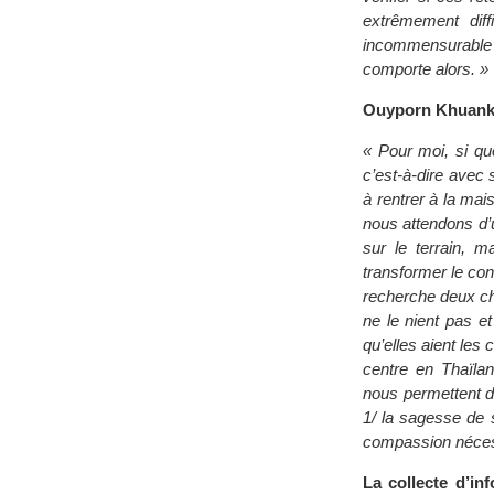
extrêmement diffi
incommensurable q
comporte alors. »
Ouyporn Khuanka
« Pour moi, si que
c’est-à-dire avec 
à rentrer à la mai
nous attendons d’u
sur le terrain, 
transformer le conf
recherche deux cho
ne le nient pas et
qu’elles aient les 
centre en Thaïlan
nous permettent d
1/ la sagesse de 
compassion nécess
La collecte d’in