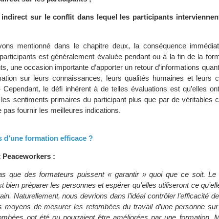
 indirect sur le conflit dans lequel les participants interviennen
ons mentionné dans le chapitre deux, la conséquence immédiat
participants est généralement évaluée pendant ou à la fin de la form
nts, une occasion importante d’apporter un retour d’informations quant 
mation sur leurs connaissances, leurs qualités humaines et leurs
} Cependant, le défi inhérent à de telles évaluations est qu’elles o
r les sentiments primaires du participant plus que par de véritable
 pas fournir les meilleures indications.
s d’une formation efficace ?
et Peaceworkers :
s que des formateurs puissent « garantir » quoi que ce soit. Le 
st bien préparer les personnes et espérer qu’elles utiliseront ce qu’ell
rain. Naturellement, nous devrions dans l’idéal contrôler l’efficacité d
s moyens de mesurer les retombées du travail d’une personne sur u
etombées ont été ou pourraient être améliorées par une formation. M