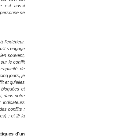
ne est aussi
e personne se
 l’extérieur,
u’il s’engage
bien souvent,
ur le conflit
 capacité de
inq jours, je
t et qu’elles
t bloquées et
i, dans notre
 indicateurs
es conflits :
) ; et 2/ la
atiques d’un