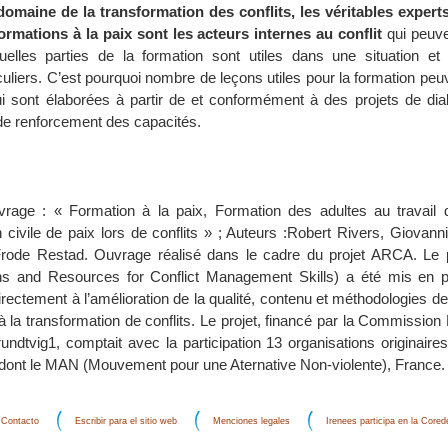
maine de la transformation des conflits, les véritables expert
formations à la paix sont les acteurs internes au conflit
qui peuve
elles parties de la formation sont utiles dans une situation et
iculiers. C’est pourquoi nombre de leçons utiles pour la formation peu
i sont élaborées à partir de et conformément à des projets de dia
s de renforcement des capacités.
uvrage : « Formation à la paix, Formation des adultes au travail 
on civile de paix lors de conflits » ; Auteurs :Robert Rivers, Giovann
Frode Restad. Ouvrage réalisé dans le cadre du projet ARCA. Le
ns and Resources for Conflict Management Skills) a été mis en p
irectement à l’amélioration de la qualité, contenu et méthodologies d
 à la transformation de conflits. Le projet, financé par la Commissio
undtvig1, comptait avec la participation 13 organisations originair
dont le MAN (Mouvement pour une Aternative Non-violente), France.
Contacto
Escribir para el sitio web
Menciones legales
Irenees participa en la Core