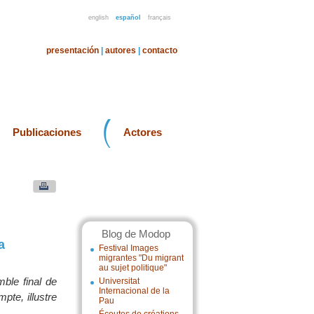
english
español
français
presentación
|
autores
|
contacto
Publicaciones
Actores
Blog de Modop
a
Festival Images
migrantes "Du migrant
au sujet politique"
mble final de
Universitat
Internacional de la
mpte, illustre
Pau