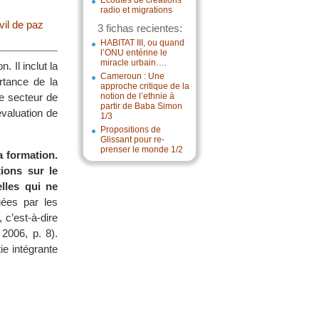
Écoutes de créations
radio et migrations
vil de paz
3 fichas recientes:
HABITAT III, ou quand
l’ONU entérine le
miracle urbain….
 Il inclut la
Cameroun : Une
ortance de la
approche critique de la
le secteur de
notion de l’ethnie à
partir de Baba Simon
évaluation de
1/3
Propositions de
Glissant pour re-
prenser le monde 1/2
a formation.
tions sur le
elles qui ne
uées par les
 c’est-à-dire
2006, p. 8).
e intégrante