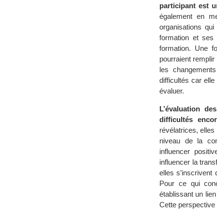
participant est 
également en men
organisations qui
formation et ses 
formation. Une fo
pourraient rempli
les changements 
difficultés car el
évaluer.
L’évaluation de
difficultés enco
révélatrices, ell
niveau de la co
influencer posit
influencer la trans
elles s’inscriven
Pour ce qui conc
établissant un lien
Cette perspective p