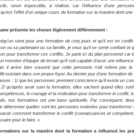
cile, sinon impossible, à réaliser, car l’influence d’une person
u’est l’effet d’un unique cours de formation sur la manière dont un
ew présente les choses légèrement différemment :
lqu’un vient pour une formation de cinq jours et qu’il est en conflit à
son ou sa partenaire ou sa famille, je veux qu’il se sente confiant et q
son pour transformer ces conflits. Je parle ici du plan personnel car 
n membre d’équipe de terrain qu’il soit capable d’avoir une influence s
mais il arrive bien souvent que cette personne n’ait même pas la
lit existant dans son propre foyer. Au dernier jour d’une formation de c
ses : 1/ que les personnes prennent conscience qu’il existe un confli
 2/ qu’après avoir suivi la formation, elles sachent quand elles son
compétences, le courage et la motivation pour transformer le conflit. Ic
de, nos formations ont une base spirituelle. Par conséquent, deux
e déterminer quelles sont les personnes motivées pour transformer d
savoir comment transformer le conflit (connaissances et compétences
aire pour le faire. »
formations sur la manière dont la formation a influencé les pr