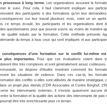
un processus à long terme.
Les organisations assurant la formatio
er le suivi. Pour cela, il faut clairement expliquer aux partici
 envoient des participants à des formations qu’on leur demandera 
conséquences sur leur travail plusieurs mois, voire un an après 
is ce temps écoulé, les participants et les organisations dont ils
r des questionnaires pour que pouvoir suivre, au moins de manière a
de qualité induits par la formation. Cette méthode présente é
le demande du temps à tous ceux qui sont impliqués et aux participan
s conséquences d’une formation sur le conflit lui-même es
re plus importantes.
Pour que ces évaluations soient dans t
es doivent être très complexes et sont généralement assez coûteuses.
mmunauté, on dispose d’études montrant comment les formati
ivement les situations de violence. Dans ces cas-là, les format
formation des conflits si elles sont utilisées de manière stratégique, c
t dans un projet plus étendu (CDR Associates et Centre Berghof, 199
erne les intervenants externes, il n’existe quasiment aucune 
 entre la formation et la qualité des actions des intervenants de paix s
ourrait être très enrichissante pour ce terrain.