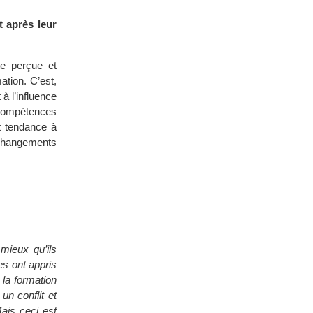
t après leur
e perçue et
ation. C’est,
à l’influence
 compétences
nt tendance à
s changements
mieux qu’ils
es ont appris
e la formation
n conflit et
ais ceci est