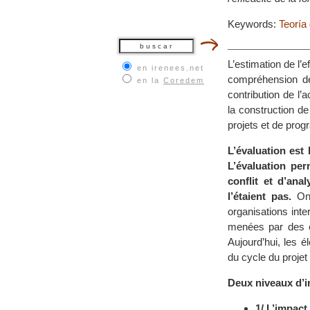
Keywords:
Teoría 
L’estimation de l’
en irenees.net
compréhension d
en la
Coredem
contribution de l’
la construction de
projets et de pro
L’évaluation est 
L’évaluation per
conflit et d’ana
l’étaient pas.
On 
organisations int
menées par des é
Aujourd’hui, les 
du cycle du projet
Deux niveaux d’in
1/ L’impact 