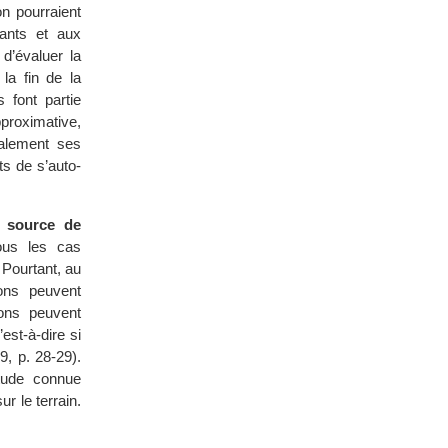
n pourraient
pants et aux
d’évaluer la
la fin de la
 font partie
pproximative,
galement ses
ts de s’auto-
t source de
ous les cas
 Pourtant, au
ons peuvent
ions peuvent
’est-à-dire si
9, p. 28-29).
étude connue
ur le terrain.