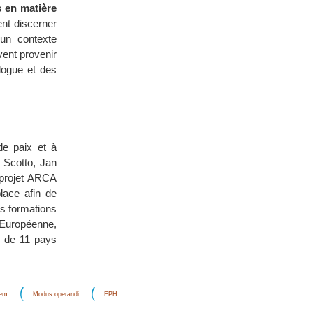
s en matière
nt discerner
 un contexte
vent provenir
logue et des
de paix et à
i Scotto, Jan
 projet ARCA
lace afin de
es formations
n Européenne,
es de 11 pays
dem
Modus operandi
FPH