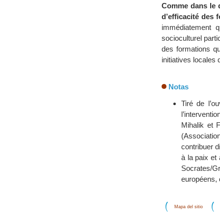
Comme dans le do
d’efficacité des 
immédiatement qu
socioculturel part
des formations qu
initiatives locale
Notas
Tiré de l’o
l’interventi
Mihalik et 
(Associatio
contribuer d
à la paix et
Socrates/Gr
européens, 
Mapa del sitio