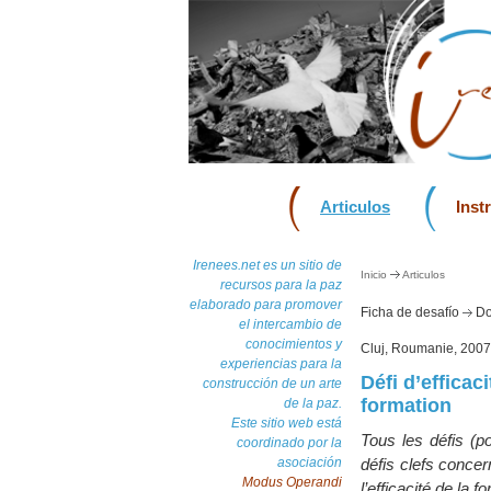
Articulos
Inst
Irenees.net es un sitio de
Inicio
Articulos
recursos para la paz
elaborado para promover
Ficha de desafío
Do
el intercambio de
conocimientos y
Cluj, Roumanie, 2007
experiencias para la
Défi d’efficac
construcción de un arte
formation
de la paz.
Este sitio web está
Tous les défis (po
coordinado por la
asociación
défis clefs concern
Modus Operandi
l’efficacité de la 