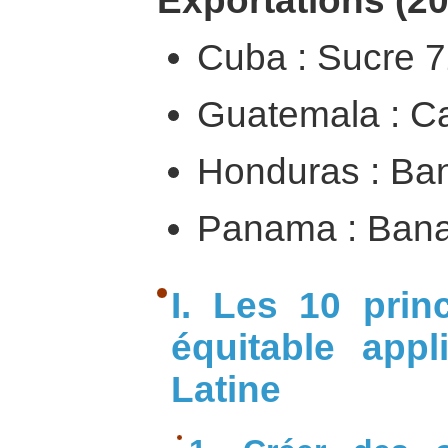
Exportations (20
Cuba : Sucre 
Guatemala : C
Honduras : Ba
Panama : Ban
I. Les 10 pri
équitable app
Latine