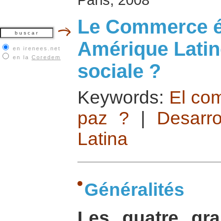
Le Commerce é
Amérique Latine
en irenees.net
en la
Coredem
sociale ?
Keywords:
El com
paz ?
|
Desarro
Latina
Généralités
Les quatre gra