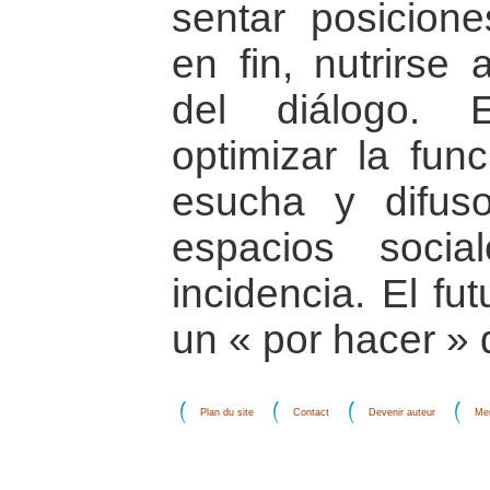
sentar posicione
en fin, nutrirse 
del diálogo. 
optimizar la fu
esucha y difus
espacios socia
incidencia. El f
un « por hacer » 
Plan du site
Contact
Devenir auteur
Men