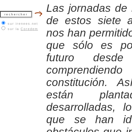
Las jornadas de r
de estos siete
sur irenees.net
nos han permitid
sur la
Coredem
que sólo es po
futuro desd
comprendiend
constitución. A
están plan
desarrolladas, 
que se han ido
obstáculos que i