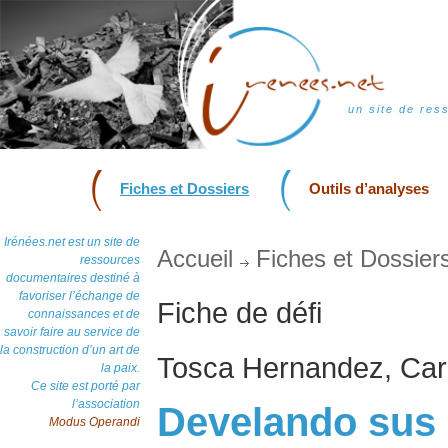
un site de res
Fiches et Dossiers
Outils d’analyses
Irénées.net est un site de
Accueil
Fiches et Dossier
ressources
documentaires destiné à
favoriser l’échange de
Fiche de défi
connaissances et de
savoir faire au service de
la construction d’un art de
Tosca Hernandez, Cara
la paix.
Ce site est porté par
l’association
Develando sus 
Modus Operandi