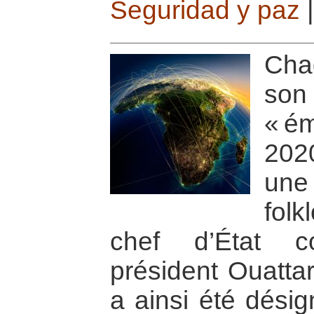
Seguridad y paz
Cha
son
« é
202
u
folk
chef d’État c
président Ouatta
a ainsi été désig