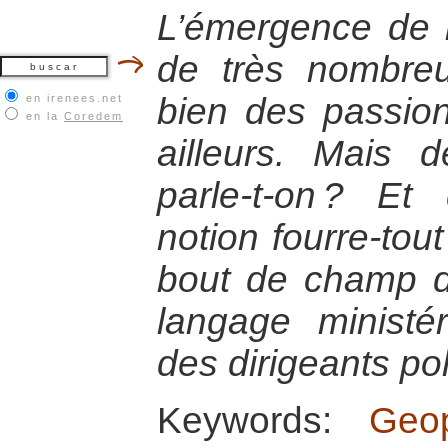
L’émergence de l
de très nombreu
bien des passio
en irenees.net
en la
Coredem
ailleurs. Mais 
parle-t-on ? Et
notion fourre-tou
bout de champ d
langage ministér
des dirigeants pol
Keywords:
Geo