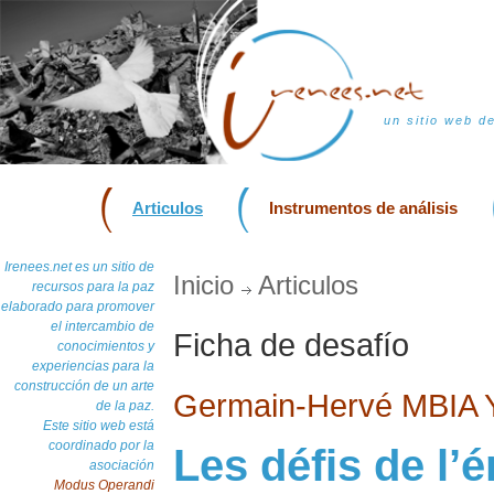
un sitio web d
Articulos
Instrumentos de análisis
Irenees.net es un sitio de
Inicio
Articulos
recursos para la paz
elaborado para promover
el intercambio de
Ficha de desafío
conocimientos y
experiencias para la
construcción de un arte
Germain-Hervé MBIA
de la paz.
Este sitio web está
coordinado por la
Les défis de l’
asociación
Modus Operandi