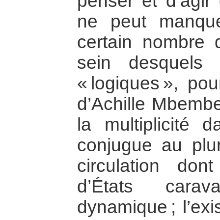
penser et d’agir 
ne peut manque
certain nombre 
sein desquels c
« logiques », po
d’Achille Mbembe 
la multiplicité 
conjugue au pluri
circulation dont
d’États carav
dynamique ; l’exi