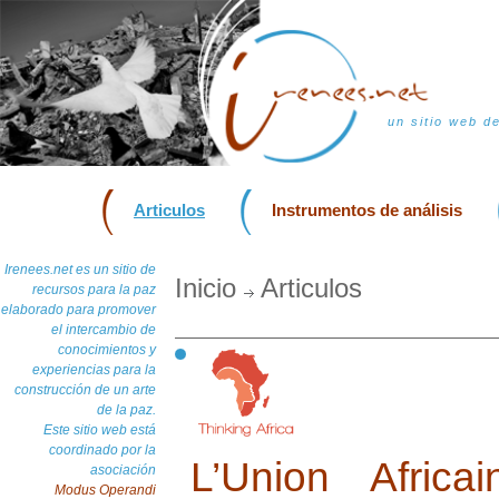
un sitio web d
Articulos
Instrumentos de análisis
Irenees.net es un sitio de
Inicio
Articulos
recursos para la paz
elaborado para promover
el intercambio de
conocimientos y
experiencias para la
construcción de un arte
de la paz.
Este sitio web está
coordinado por la
L’Union Afric
asociación
Modus Operandi