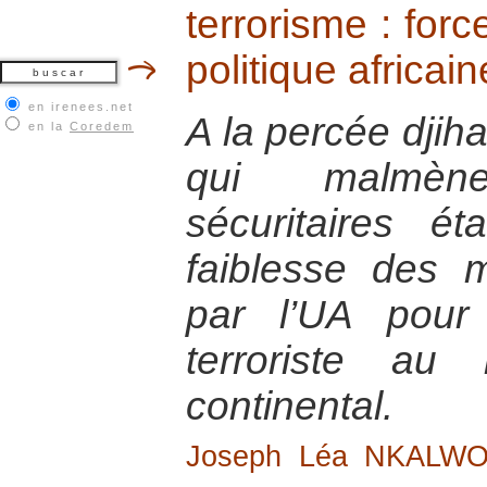
terrorisme : forc
politique africai
en irenees.net
A la percée djih
en la
Coredem
qui malmèn
sécuritaires ét
faiblesse des 
par l’UA pour
terroriste au
continental.
Joseph Léa NKALW