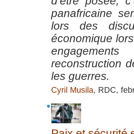
d’être posée, c’e
panafricaine se
lors des disc
économique lorsqu
engagement
reconstruction d
les guerres.
Cyril Musila
, RDC, feb
Paix et sécurité 