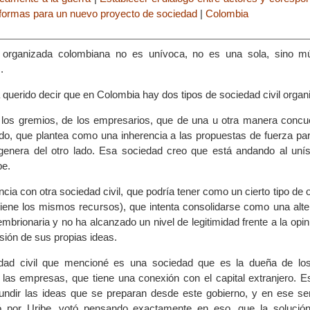
eformas para un nuevo proyecto de sociedad
|
Colombia
l organizada colombiana no es unívoca, no es una sola, sino mú
.
querido decir que en Colombia hay dos tipos de sociedad civil organ
 los gremios, de los empresarios, que de una u otra manera concu
ado, que plantea como una inherencia a las propuestas de fuerza par
 genera del otro lado. Esa sociedad creo que está andando al uní
be.
encia con otra sociedad civil, que podría tener como un cierto tipo de 
 tiene los mismos recursos), que intenta consolidarse como una alte
mbrionaria y no ha alcanzado un nivel de legitimidad frente a la opin
sión de sus propias ideas.
edad civil que mencioné es una sociedad que es la dueña de lo
las empresas, que tiene una conexión con el capital extranjero. E
ifundir las ideas que se preparan desde este gobierno, y en ese sen
 por Uribe, votó pensando exactamente en eso, que la solución