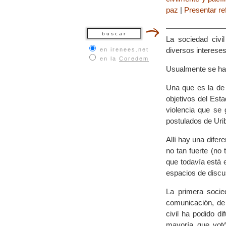
paz
|
Presentar r
La sociedad civi
diversos intereses
en irenees.net
en la
Coredem
Usualmente se ha 
Una que es la de
objetivos del Est
violencia que se
postulados de Uri
Allí hay una difer
no tan fuerte (no
que todavía está e
espacios de discu
La primera soci
comunicación, de 
civil ha podido d
mayoría que votó