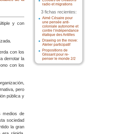
Écoutes de créations
radio et migrations
3 fichas recientes:
Aimé Césaire pour
une pensée anti-
ltiple y con
coloniale autonome et
contre l’indépendance
étatique des Antilles
izada.
Drawing on the move:
Atelier participatif
Propositions de
erda con los
Glissant pour re-
a derrotar la
penser le monde 2/2
sono con los
organización,
rnativa, pero
ión pública y
s medios de
sta sociedad
tido la gran
 era rápida,