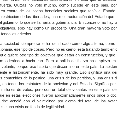
 fuerza. Quizás no votó mucho, como sucede en este país, por
 en contra de los pocos beneficios sociales que tenía el Estado
restricción de las libertades, una reestructuración del Estado que 
l gobierno, lo que se llamaría la gobernancia. En concreto, no hay u
objetivos, sólo hay como un propósito. Una gran mayoría votó por 
ondo los criterios.
ra sociedad siempre se le ha identificado como algo alterno, como l
ionaria, ese tipo de cosas. Pero no es cierto, está tratando también
que quiere otro tipo de objetivos que están en construcción, y que
 empoderándola hacia eso. Pero la salida de fuerza no empieza en 
o votante, porque eso habría que discernirlo en este país. La abste
mente e históricamente, ha sido muy grande. Eso significa una de
s contenidos de lo político, una crisis de los partidos, y una crisis d
, en todos los estatutos de la sociedad y del Estado. Significa por
millones de votos, pero con un total de votantes en este país de
 que en estas elecciones fueron aproximadamente unos once o doc
Uribe venció con el veinticinco por ciento del total de los vot
ste una crisis de fondo de legitimidad.