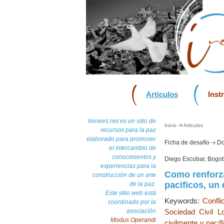
Articulos
Inst
Irenees.net es un sitio de
Inicio
Articulos
recursos para la paz
elaborado para promover
Ficha de desafío
Do
el intercambio de
conocimientos y
Diego Escobar, Bogot
experiencias para la
Como renforza
construcción de un arte
pacificos, un
de la paz.
Este sitio web está
Keywords:
Confli
coordinado por la
asociación
Sociedad Civil L
Modus Operandi
civilmente y pacíf