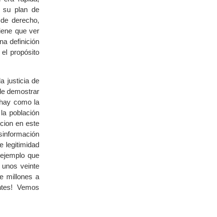
 su plan de
 de derecho,
tiene que ver
na definición
el propósito
a justicia de
 de demostrar
 hay como la
la población
ncion en este
sinformación
e legitimidad
 ejemplo que
 unos veinte
e millones a
antes! Vemos