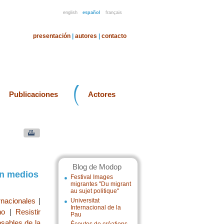
english
español
français
presentación
|
autores
|
contacto
Publicaciones
Actores
Blog de Modop
on medios
Festival Images
migrantes "Du migrant
au sujet politique"
rnacionales
|
Universitat
Internacional de la
no
|
Resistir
Pau
nsables de la