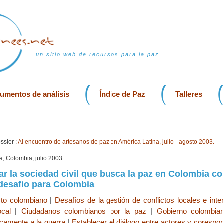
un sitio web de recursos para la paz
rumentos de análisis
Índice de Paz
Talleres
ssier :
Al encuentro de artesanos de paz en América Latina, julio - agosto 2003.
a, Colombia, julio 2003
r la sociedad civil que busca la paz en Colombia c
 desafio para Colombia
cto colombiano
|
Desafíos de la gestión de conflictos locales e inte
ocal
|
Ciudadanos colombianos por la paz
|
Gobierno colombia
icamente a la guerra
|
Establecer el diálogo entre actores y corespo