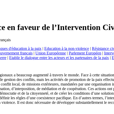
 en faveur de l’Intervention Civ
rançais
ques d'éducation à la paix
|
Education à la non-violence
|
Résistance civ
uvernement français
|
Union Européenne
|
Parlement Européen
|
Interv
erre
|
Etablir le dialogue entre les acteurs et les partenaires de la paix
|
E
gionaux a beaucoup augmenté à travers le monde. Face à cette situation, l’
 gestion des conflits, mais les activités de promotion de la paix effect
d’un conflit local, de missions extérieures, mandatées par une organis
ion, d’interposition, de médiation et de coopération. Ces actions ont po
émocratie et de la citoyenneté, et de créer les conditions d’une solution 
inir les règles d’une coexistence pacifique. En d’autres termes, l’interv
violence. Il est donc nécessaire de développer substantiellement le recour