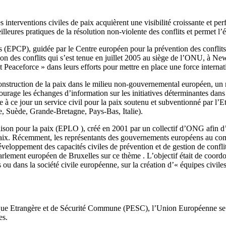
interventions civiles de paix acquièrent une visibilité croissante et pe
eilleures pratiques de la résolution non-violente des conflits et permet 
ts (EPCP), guidée par le Centre européen pour la prévention des confli
ion des conflits qui s’est tenue en juillet 2005 au siège de l’ONU, à Ne
Peaceforce » dans leurs efforts pour mettre en place une force internat
 construction de la paix dans le milieu non-gouvernemental européen, un
ncourage les échanges d’information sur les initiatives déterminantes da
 à ce jour un service civil pour la paix soutenu et subventionné par l’Et
he, Suède, Grande-Bretagne, Pays-Bas, Italie).
 pour la paix (EPLO ), créé en 2001 par un collectif d’ONG afin d’orie
paix. Récemment, les représentants des gouvernements européens au comit
eloppement des capacités civiles de prévention et de gestion de conflit 
lement européen de Bruxelles sur ce thème . L’objectif était de coordonn
s ou dans la société civile européenne, sur la création d’« équipes civil
litique Etrangère et de Sécurité Commune (PESC), l’Union Européenne s
es.