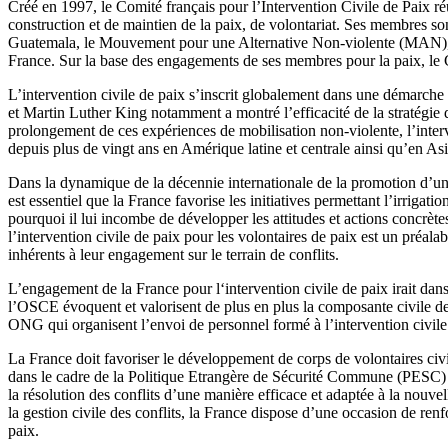
Créé en 1997, le Comité français pour l’Intervention Civile de Paix réu
construction et de maintien de la paix, de volontariat. Ses membres s
Guatemala, le Mouvement pour une Alternative Non-violente (MAN), l’
France. Sur la base des engagements de ses membres pour la paix, le Co
L’intervention civile de paix s’inscrit globalement dans une démarche
et Martin Luther King notamment a montré l’efficacité de la stratégie d
prolongement de ces expériences de mobilisation non-violente, l’inte
depuis plus de vingt ans en Amérique latine et centrale ainsi qu’en A
Dans la dynamique de la décennie internationale de la promotion d’un
est essentiel que la France favorise les initiatives permettant l’irrigatio
pourquoi il lui incombe de développer les attitudes et actions concrète
l’intervention civile de paix pour les volontaires de paix est un préala
inhérents à leur engagement sur le terrain de conflits.
L’engagement de la France pour l‘intervention civile de paix irait dans
l’OSCE évoquent et valorisent de plus en plus la composante civile de l
ONG qui organisent l’envoi de personnel formé à l’intervention civile 
La France doit favoriser le développement de corps de volontaires civi
dans le cadre de la Politique Etrangère de Sécurité Commune (PESC) et
la résolution des conflits d’une manière efficace et adaptée à la nouvel
la gestion civile des conflits, la France dispose d’une occasion de renf
paix.