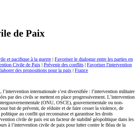
ile de Paix
ile et pacifique à la guerre
|
Favoriser le dialogue entre les parties en
ention Civile de Paix
|
Prévenir des conflits
|
Favoriser l'intervention
laborer des propositions pour la paix
|
France
intervention internationale s’est diversifiée : l’intervention militaire
uées par des civils se mettent en place progressivement. L’intervention
ation intergouvernementale (ONU, OSCE), gouvernementale ou non-
ur but de prévenir, de réduire et de faire cesser la violence, de
politique au conflit qui reconnaisse et garantisse les droits
ention civile de paix est un facteur de stabilité géopolitique dans les
s à l’intervention civile de paix pour lutter contre le fléau de la