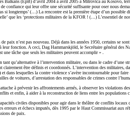
les Balkans (EpB) d’avril 2004 à avril 2005 à Mitrovica au Kosovo, ter
t de confiance qui leur offre une sécurité suffisante pour oser nous deman
 pas si longtemps’ (…) La rencontre est la première étape d’un possible d
urelle’ que les ‘protections militaires de la KFOR ! (…) L’essentiel de no
s de paix n’est pas nouveau. Déjà dans les années 1950, certains se sont 
 à leur fonction. A ceci, Dag Hammarskjöld, le Secrétaire général des N
est une tâche que seuls les militaires peuvent accomplir » .
en tant qu’alternative à l’intervention militaire, ou dans le cadre d’une 
t clairement être définis et coordonnés. L’intervention des militaires, da
) et dans lesquelles la contre violence s’avère incontournable pour fair
les de voitures, d’arrestation des responsables de crimes contre l’human
 s’attache à prévenir les affrontements armés, à observer les violations 
lits et enfin, à aider à la reconstruction de liens entre les populations ci
 capacités civiles disponibles pour agir dans le théâtre de conflits locau
er des erreurs et échecs imputés, dès 1995 par le Haut Commissariat aux
issions de paix.