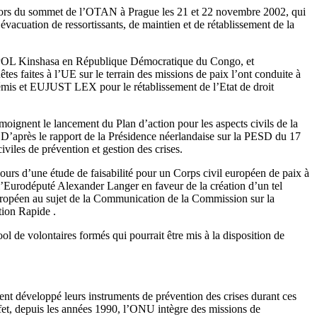
né lors du sommet de l’OTAN à Prague les 21 et 22 novembre 2002, qui
acuation de ressortissants, de maintien et de rétablissement de la
POL Kinshasa en République Démocratique du Congo, et
s faites à l’UE sur le terrain des missions de paix l’ont conduite à
émis et EUJUST LEX pour le rétablissement de l’Etat de droit
oignent le lancement du Plan d’action pour les aspects civils de la
D’après le rapport de la Présidence néerlandaise sur la PESD du 17
iles de prévention et gestion des crises.
urs d’une étude de faisabilité pour un Corps civil européen de paix à
l’Eurodéputé Alexander Langer en faveur de la création d’un tel
européen au sujet de la Communication de la Commission sur la
tion Rapide .
ol de volontaires formés qui pourrait être mis à la disposition de
t développé leurs instruments de prévention des crises durant ces
ffet, depuis les années 1990, l’ONU intègre des missions de