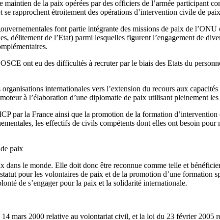
e maintien de la paix opérées par des officiers de l’armée participant 
t se rapprochent étroitement des opérations d’intervention civile de paix
-gouvernementales font partie intégrante des missions de paix de l’ONU 
les, délitement de l’Etat) parmi lesquelles figurent l’engagement de dive
complémentaires.
OSCE ont eu des difficultés à recruter par le biais des Etats du personn
es organisations internationales vers l’extension du recours aux capacités 
oteur à l’élaboration d’une diplomatie de paix utilisant pleinement les a
ICP par la France ainsi que la promotion de la formation d’intervention 
entales, les effectifs de civils compétents dont elles ont besoin pour m
 de paix
ix dans le monde. Elle doit donc être reconnue comme telle et bénéficie
statut pour les volontaires de paix et de la promotion d’une formation s
olonté de s’engager pour la paix et la solidarité internationale.
 14 mars 2000 relative au volontariat civil, et la loi du 23 février 2005 re