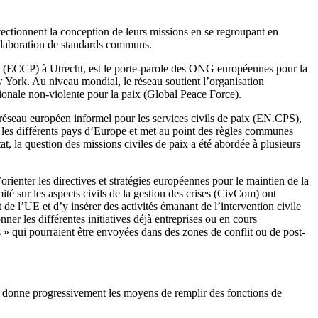
rfectionnent la conception de leurs missions en se regroupant en
l’élaboration de standards communs.
ts (ECCP) à Utrecht, est le porte-parole des ONG européennes pour la
w York. Au niveau mondial, le réseau soutient l’organisation
ionale non-violente pour la paix (Global Peace Force).
 réseau européen informel pour les services civils de paix (EN.CPS),
ns les différents pays d’Europe et met au point des règles communes
at, la question des missions civiles de paix a été abordée à plusieurs
nter les directives et stratégies européennes pour le maintien de la
é sur les aspects civils de la gestion des crises (CivCom) ont
de l’UE et d’y insérer des activités émanant de l’intervention civile
er les différentes initiatives déjà entreprises ou en cours
es » qui pourraient être envoyées dans des zones de conflit ou de post-
e donne progressivement les moyens de remplir des fonctions de