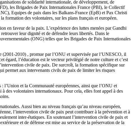
rganisations de solidarité internationale, de développement, de
D), les Brigades de Paix Internationales France (PBI), le Collectif
RNC), Equipes de paix dans les Balkans-France (EpB) et Pax Christi
a formation des volontaires, sur les plans français et européen.
tion en faveur de la paix. L’expérience des luttes menées par Gandhi
etrouver leur dignité et de défendre leurs libertés. Dans le
ouvernementales (ONG) telles que les Brigades de Paix Internationales
onde (2001-2010) , promue par l’ONU et supervisée par l’UNESCO, il
cet égard, l’éducation est le vecteur privilégié de notre culture et c’est
intervention civile de paix. De surcroît, la formation spécifique sur
ui permet aux intervenants civils de paix de limiter les risques
flits : l’Union et la Communauté européennes, ainsi que l’ONU et
 à des volontaires internationaux. Pour cela, elles font appel à des
soins.
ernationales. Aussi bien au niveau français qu’au niveau européen,
ne, l’intervention civile de paix peut contribuer à la prévention et à
eulement inter-étatiques. En soutenant l’intervention civile de paix et
extérieure et de défense est mise au service de la préservation de la