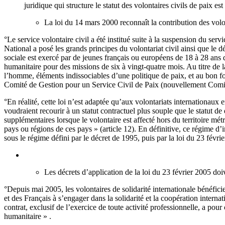
juridique qui structure le statut des volontaires civils de paix es
La loi du 14 mars 2000 reconnaît la contribution des volon
°Le service volontaire civil a été institué suite à la suspension du ser
National a posé les grands principes du volontariat civil ainsi que le 
sociale est exercé par de jeunes français ou européens de 18 à 28 ans dan
humanitaire pour des missions de six à vingt-quatre mois. Au titre de l
l’homme, éléments indissociables d’une politique de paix, et au bon f
Comité de Gestion pour un Service Civil de Paix (nouvellement Comi
°En réalité, cette loi n’est adaptée qu’aux volontariats internationaux 
voudraient recourir à un statut contractuel plus souple que le statut d
supplémentaires lorsque le volontaire est affecté hors du territoire mét
pays ou régions de ces pays » (article 12). En définitive, ce régime d’i
sous le régime défini par le décret de 1995, puis par la loi du 23 févrie
Les décrets d’application de la loi du 23 février 2005 doi
°Depuis mai 2005, les volontaires de solidarité internationale bénéficie
et des Français à s’engager dans la solidarité et la coopération internat
contrat, exclusif de l’exercice de toute activité professionnelle, a po
humanitaire » .