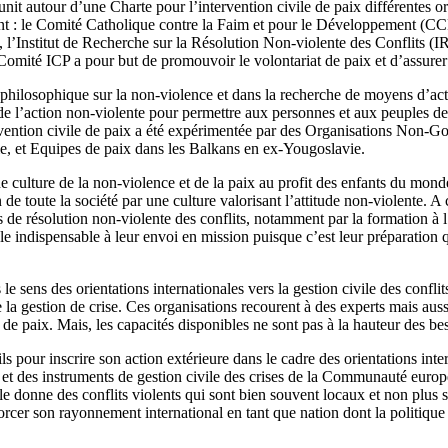
nit autour d’une Charte pour l’intervention civile de paix différentes o
ont : le Comité Catholique contre la Faim et pour le Développement (CCF
Institut de Recherche sur la Résolution Non-violente des Conflits (I
mité ICP a pour but de promouvoir le volontariat de paix et d’assurer l
 philosophique sur la non-violence et dans la recherche de moyens d’ac
e l’action non-violente pour permettre aux personnes et aux peuples de r
rvention civile de paix a été expérimentée par des Organisations Non-G
sie, et Equipes de paix dans les Balkans en ex-Yougoslavie.
e culture de la non-violence et de la paix au profit des enfants du m
n de toute la société par une culture valorisant l’attitude non-violente. A 
s de résolution non-violente des conflits, notamment par la formation à l’
ble indispensable à leur envoi en mission puisque c’est leur préparation q
 le sens des orientations internationales vers la gestion civile des con
a gestion de crise. Ces organisations recourent à des experts mais aussi
de paix. Mais, les capacités disponibles ne sont pas à la hauteur des be
ls pour inscrire son action extérieure dans le cadre des orientations int
 des instruments de gestion civile des crises de la Communauté européen
le donne des conflits violents qui sont bien souvent locaux et non plus s
orcer son rayonnement international en tant que nation dont la politique 