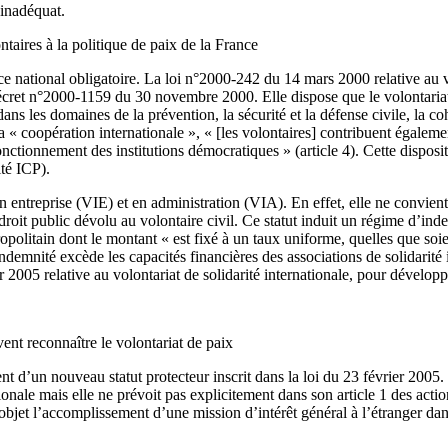
t inadéquat.
taires à la politique de paix de la France
vice national obligatoire. La loi n°2000-242 du 14 mars 2000 relative au v
décret n°2000-1159 du 30 novembre 2000. Elle dispose que le volontariat c
s les domaines de la prévention, la sécurité et la défense civile, la cohé
a « coopération internationale », « [les volontaires] contribuent égalemen
onctionnement des institutions démocratiques » (article 4). Cette dispos
té ICP).
en entreprise (VIE) et en administration (VIA). En effet, elle ne convient
e droit public dévolu au volontaire civil. Ce statut induit un régime d’i
ropolitain dont le montant « est fixé à un taux uniforme, quelles que soi
ndemnité excède les capacités financières des associations de solidarité 
r 2005 relative au volontariat de solidarité internationale, pour développe
vent reconnaître le volontariat de paix
nt d’un nouveau statut protecteur inscrit dans la loi du 23 février 2005. 
ionale mais elle ne prévoit pas explicitement dans son article 1 des actio
ur objet l’accomplissement d’une mission d’intérêt général à l’étranger 