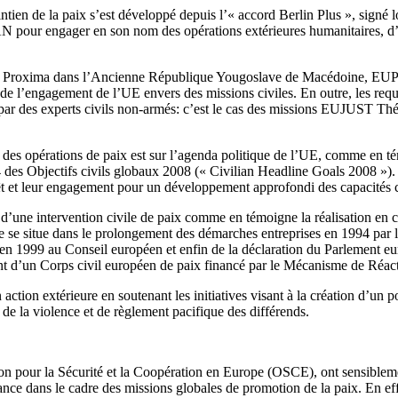
intien de la paix s’est développé depuis l’« accord Berlin Plus », sig
 pour engager en son nom des opérations extérieures humanitaires, d’év
, Proxima dans l’Ancienne République Yougoslave de Macédoine, EU
l’engagement de l’UE envers des missions civiles. En outre, les requête
par des experts civils non-armés: c’est le cas des missions EUJUST Th
des opérations de paix est sur l’agenda politique de l’UE, comme en tém
des Objectifs civils globaux 2008 (« Civilian Headline Goals 2008 »). 
t et leur engagement pour un développement approfondi des capacités civ
ne intervention civile de paix comme en témoigne la réalisation en co
 se situe dans le prolongement des démarches entreprises en 1994 par 
 en 1999 au Conseil européen et enfin de la déclaration du Parlement 
ent d’un Corps civil européen de paix financé par le Mécanisme de Réac
ction extérieure en soutenant les initiatives visant à la création d’un po
de la violence et de règlement pacifique des différends.
n pour la Sécurité et la Coopération en Europe (OSCE), ont sensiblemen
tance dans le cadre des missions globales de promotion de la paix. En e