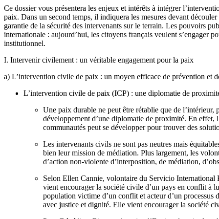
Ce dossier vous présentera les enjeux et intérêts à intégrer l’interventio
paix. Dans un second temps, il indiquera les mesures devant découler de
garantie de la sécurité des intervenants sur le terrain. Les pouvoirs pu
internationale : aujourd’hui, les citoyens français veulent s’engager 
institutionnel.
I. Intervenir civilement : un véritable engagement pour la paix
a) L’intervention civile de paix : un moyen efficace de prévention et d
L’intervention civile de paix (ICP) : une diplomatie de proximit
Une paix durable ne peut être rétablie que de l’intérieur,
développement d’une diplomatie de proximité. En effet, l’
communautés peut se développer pour trouver des solution
Les intervenants civils ne sont pas neutres mais équitables
bien leur mission de médiation. Plus largement, les volo
d’action non-violente d’interposition, de médiation, d’ob
Selon Ellen Cannie, volontaire du Servicio International P
vient encourager la société civile d’un pays en conflit à 
population victime d’un conflit et acteur d’un processus de
avec justice et dignité. Elle vient encourager la société ci