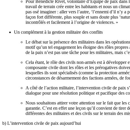
Pour Bénédicte Rivet, volontaire d’Equipe de paix dans 
travail de terrain crée entre les habitants et nous un clima
pas osé imaginer : aller vers l’autre, ‘l’ennemi d’il n’y a
façon fort différente, plus souple et sans doute plus ‘nat
incontrôlés et facilement à l’origine de violences. »
Un complément à la gestion militaire des conflits
Le débat sur la présence des militaires dans les opération
motif qu’un tel engagement les éloigne des rôles propres
de la paix n’est pas une tâche pour les militaires, mais c’
Cela étant, le rôle des civils non-armés est à développer 
composante civile dont les rôles et les prérogatives doiven
lesquelles ils sont spécialisés (comme la protection armée
circonstances de désarmement des factions armées, de fouil
A côté de l’action militaire, l’intervention civile de paix
dialogue pour une résolution politique et pacifique des conf
Nous souhaitons attirer votre attention sur le fait que les
garantie. C’est en effet une leçon qu’il convient de tir
différentes des militaires et des civils sur le terrain des m
b) L’intervention civile de paix aujourd’hui