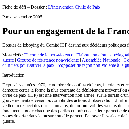
Fiche de défi
Dossier :
L’intervention Civile de Paix
Paris, septembre 2005
Pour un engagement de la France
Dossier de lobbying du Comité ICP destiné aux décideurs politiques f
Mots clefs :
Théorie de la non-violence
|
Elaboration d'outils pédagogi
guerre
|
Groupe de résistance non-violente
|
Assemblée Nationale
|
Go
d'un tiers pour sauver la paix
|
S'opposer de façon non-violente à la gu
Introduction
Depuis les années 1970, le nombre de conflits violents, intérieurs et ré
demeure certes la forme la plus courante de déploiement préventif ou de
civile de paix (ICP) est une intervention non armée, sur le terrain 
gouvernementale venant accomplir des actions d’observation, d’informat
veiller au respect des droits humains, de promouvoir les valeurs de la d
fondamentaux de chacune des parties en présence et leur permette de déf
zones de crise dans la mesure où elle permet d’enrayer l’escalade de la 
guerre.