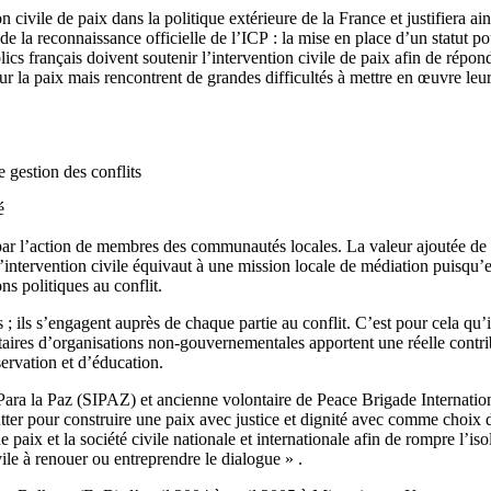
n civile de paix dans la politique extérieure de la France et justifiera ain
 la reconnaissance officielle de l’ICP : la mise en place d’un statut pou
blics français doivent soutenir l’intervention civile de paix afin de répon
pour la paix mais rencontrent de grandes difficultés à mettre en œuvre 
e gestion des conflits
é
 par l’action de membres des communautés locales. La valeur ajoutée de l
intervention civile équivaut à une mission locale de médiation puisqu’el
s politiques au conflit.
 ; ils s’engagent auprès de chaque partie au conflit. C’est pour cela qu’
ntaires d’organisations non-gouvernementales apportent une réelle contr
servation et d’éducation.
ara la Paz (SIPAZ) et ancienne volontaire de Peace Brigade International
lutter pour construire une paix avec justice et dignité avec comme choix
 paix et la société civile nationale et internationale afin de rompre l’is
vile à renouer ou entreprendre le dialogue » .