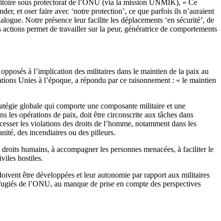
ritoire sous protectorat de l’ONU (via la mission UNMIK), « Ce
der, et oser faire avec ‘notre protection’, ce que parfois ils n’auraient
ialogue. Notre présence leur facilite les déplacements ‘en sécurité’, de
s actions permet de travailler sur la peur, génératrice de comportements
opposés à l’implication des militaires dans le maintien de la paix au
ations Unies à l’époque, a répondu par ce raisonnement : « le maintien
stratégie globale qui comporte une composante militaire et une
ns les opérations de paix, doit être circonscrite aux tâches dans
e cesser les violations des droits de l’homme, notamment dans les
ité, des incendiaires ou des pilleurs.
des droits humains, à accompagner les personnes menacées, à faciliter le
viles hostiles.
x doivent être développées et leur autonomie par rapport aux militaires
 réfugiés de l’ONU, au manque de prise en compte des perspectives