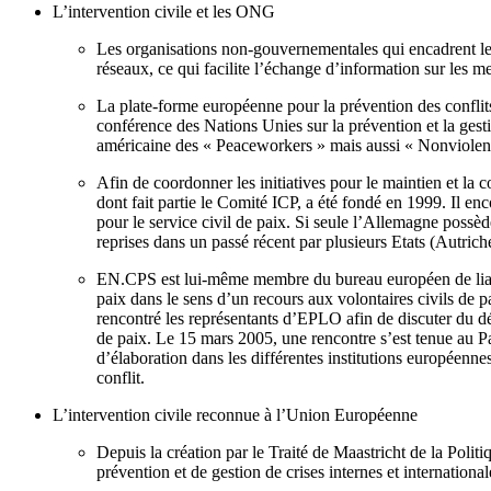
L’intervention civile et les ONG
Les organisations non-gouvernementales qui encadrent les 
réseaux, ce qui facilite l’échange d’information sur les m
La plate-forme européenne pour la prévention des confli
conférence des Nations Unies sur la prévention et la gest
américaine des « Peaceworkers » mais aussi « Nonviolent 
Afin de coordonner les initiatives pour le maintien et la
dont fait partie le Comité ICP, a été fondé en 1999. Il e
pour le service civil de paix. Si seule l’Allemagne possède
reprises dans un passé récent par plusieurs Etats (Autric
EN.CPS est lui-même membre du bureau européen de liaison
paix dans le sens d’un recours aux volontaires civils de 
rencontré les représentants d’EPLO afin de discuter du dév
de paix. Le 15 mars 2005, une rencontre s’est tenue au Par
d’élaboration dans les différentes institutions européenne
conflit.
L’intervention civile reconnue à l’Union Européenne
Depuis la création par le Traité de Maastricht de la Po
prévention et de gestion de crises internes et international