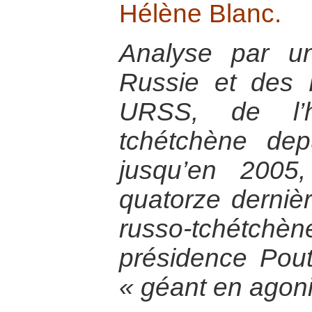
Hélène Blanc.
Analyse par un
Russie et des 
URSS, de l’h
tchétchène dep
jusqu’en 2005,
quatorze derniè
russo-tchétchèn
présidence Pout
« géant en agoni