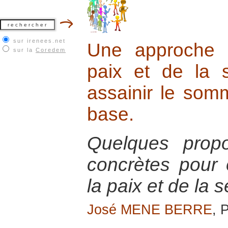
sur irenees.net
Une approche in
sur la
Coredem
paix et de la s
assainir le som
base.
Quelques prop
concrètes pour
la paix et de la 
José MENE BERRE
, 