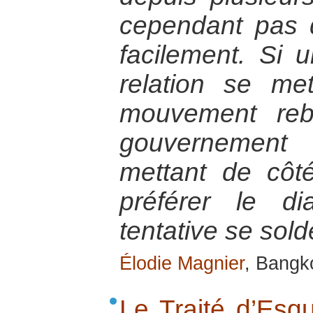
cependant pas d
facilement. Si
relation se me
mouvement reb
gouvernement 
mettant de côt
préférer le di
tentative se sol
Élodie Magnier
, Bangk
Le Traité d’Esq