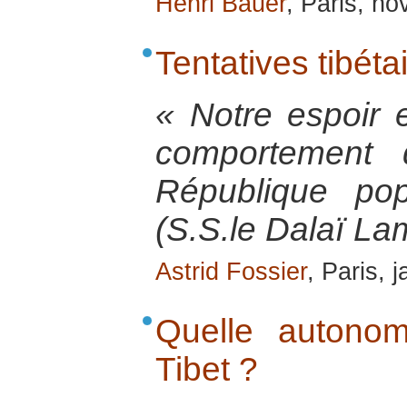
Henri Bauer
, Paris, n
Tentatives tibéta
« Notre espoir e
comportement 
République po
(S.S.le Dalaï La
Astrid Fossier
, Paris, 
Quelle autonom
Tibet ?