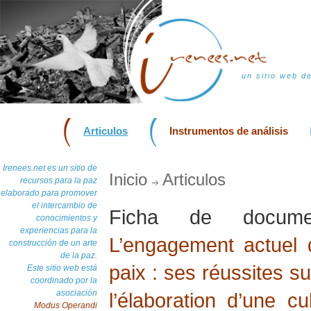
un sitio web d
Articulos
Instrumentos de análisis
Irenees.net es un sitio de
Inicio
Articulos
recursos para la paz
elaborado para promover
el intercambio de
Ficha de docu
conocimientos y
experiencias para la
L’engagement actuel d
construcción de un arte
de la paz.
paix : ses réussites su
Este sitio web está
coordinado por la
asociación
l’élaboration d’une cu
Modus Operandi