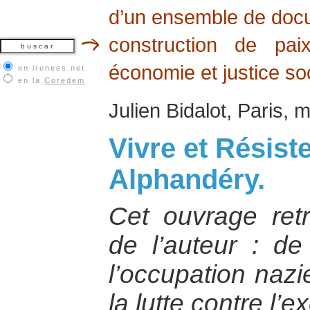
d’un ensemble de docum
construction de pai
économie et justice soc
en irenees.net
en la
Coredem
Julien Bidalot, Paris,
Vivre et Résist
Alphandéry.
Cet ouvrage retra
de l’auteur : de
l’occupation naz
la lutte contre l’e