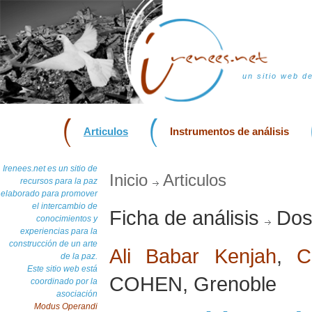
un sitio web d
Articulos
Instrumentos de análisis
Irenees.net es un sitio de
Inicio
Articulos
recursos para la paz
elaborado para promover
el intercambio de
Ficha de análisis
Doss
conocimientos y
experiencias para la
construcción de un arte
Ali Babar Kenjah
,
C
de la paz.
Este sitio web está
COHEN, Grenoble
coordinado por la
asociación
Modus Operandi