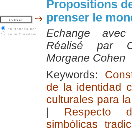
Propositions de
prenser le mon
en irenees.net
Echange avec 
en la
Coredem
Réalisé par C
Morgane Cohen
Keywords:
Const
de la identidad c
culturales para l
|
Respecto d
simbólicas tradic