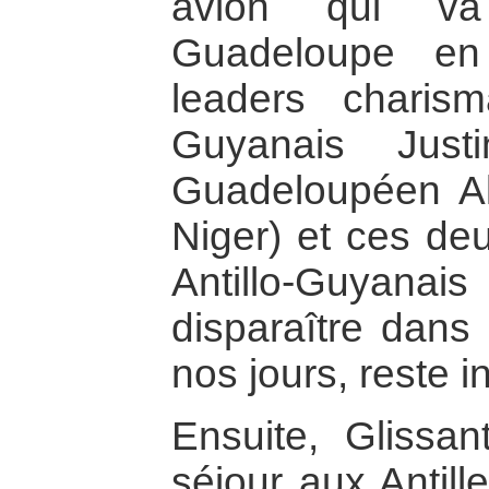
avion qui v
Guadeloupe en
leaders charis
Guyanais Just
Guadeloupéen Alb
Niger) et ces deu
Antillo-Guyanai
disparaître dans 
nos jours, reste i
Ensuite, Glissan
séjour aux Antil