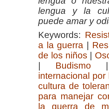
lengua o nuestr
lengua y la cu
puede amar y odia
Keywords:
Resist
a la guerra
|
Res
de los niños
|
Osc
|
Budismo
internacional por 
cultura de tolera
para manejar con
la guerra de m