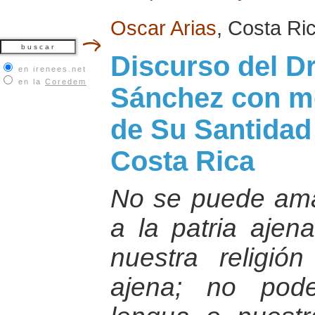
Oscar Arias
, Costa Ri
Discurso del D
en irenees.net
en la
Coredem
Sánchez con mot
de Su Santidad
Costa Rica
No se puede amar
a la patria aje
nuestra religión
ajena; no pod