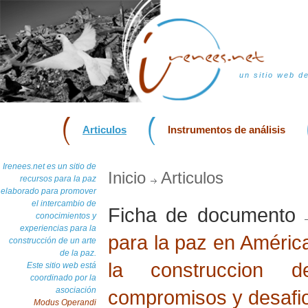
un sitio web d
Articulos
Instrumentos de análisis
Irenees.net es un sitio de
Inicio
Articulos
recursos para la paz
elaborado para promover
el intercambio de
Ficha de documento
conocimientos y
experiencias para la
para la paz en América
construcción de un arte
de la paz.
la construccion 
Este sitio web está
coordinado por la
asociación
compromisos y desafi
Modus Operandi