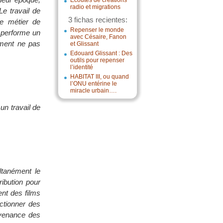
Écoutes de créations
radio et migrations
e travail de
3 fichas recientes:
e métier de
Repenser le monde
 performe un
avec Césaire, Fanon
mment ne pas
et Glissant
Edouard Glissant : Des
outils pour repenser
l’identité
HABITAT III, ou quand
l’ONU entérine le
miracle urbain….
un travail de
ltanément le
ibution pour
ent des films
nctionner des
ovenance des