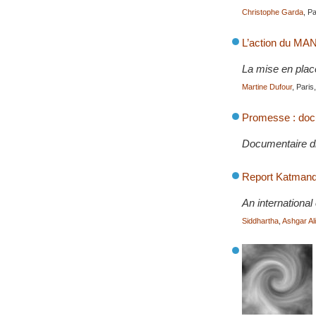
Christophe Garda
, P
L’action du MAN
La mise en place
Martine Dufour
, Paris
Promesse : docum
Documentaire di
Report Katmando
An internationa
Siddhartha
,
Ashgar Al