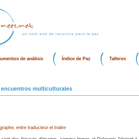
un sitio web de recursos para la paz
rumentos de análisis
Índice de Paz
Talleres
 encuentros multiculturales
graphe, entre traducteur et traitre
sont des faiseurs d’images, comme Ingres et Delacroix l’étaient à 