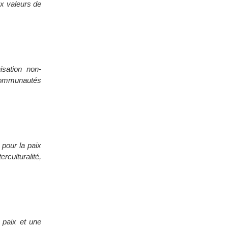
ux valeurs de
sation non-
 communautés
pour la paix
culturalité,
 paix et une