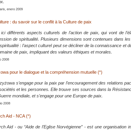
x.
Paris, enero 2009
lture : du savoir sur le conflit à la Culture de paix
ci différents aspects culturels de l’action de paix, qui vont de l’é
ression de spiritualité. Plusieurs dimensions sont contenues dans l
spiritualité : l’aspect culturel peut se décliner de la connaissance et d
umaine de paix, impliquant des valeurs éthiques et morales.
lio 2008
owa pour le dialogue et la compréhension mutuelle (*)
zyżowa s’engage pour la paix par l’encouragement des relations pac
s sociétés et les personnes. Elle trouve ses sources dans la Résista
uerre mondiale, et s’engage pour une Europe de paix.
nio 2008
h Aid - NCA (*)
h Aid - ou “Aide de l’Eglise Norvégienne” - est une organisation i