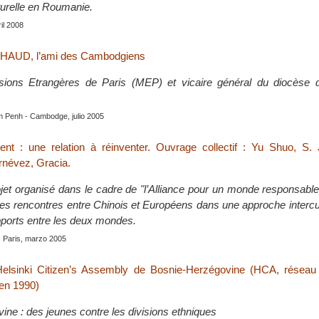
turelle en Roumanie.
ril 2008
HAUD, l’ami des Cambodgiens
sions Etrangères de Paris (MEP) et vicaire général du diocèse
m Penh - Cambodge, julio 2005
nt : une relation à réinventer. Ouvrage collectif : Yu Shuo, S. 
rnévez, Gracia.
ojet organisé dans le cadre de "l’Alliance pour un monde responsable 
des rencontres entre Chinois et Européens dans une approche intercul
pports entre les deux mondes.
, Paris, marzo 2005
elsinki Citizen’s Assembly de Bosnie-Herzégovine (HCA, réseau i
en 1990)
ine : des jeunes contre les divisions ethniques