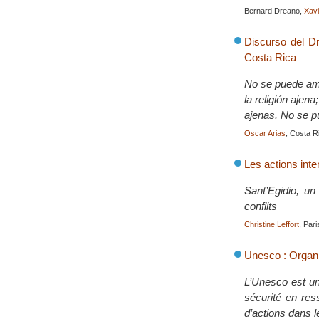
Bernard Dreano,
Xav
Discurso del D
Costa Rica
No se puede amar
la religión ajen
ajenas. No se p
Oscar Arias
, Costa R
Les actions inte
Sant’Egidio, un
conflits
Christine Leffort
, Par
Unesco : Organis
L’Unesco est une
sécurité en res
d’actions dans l