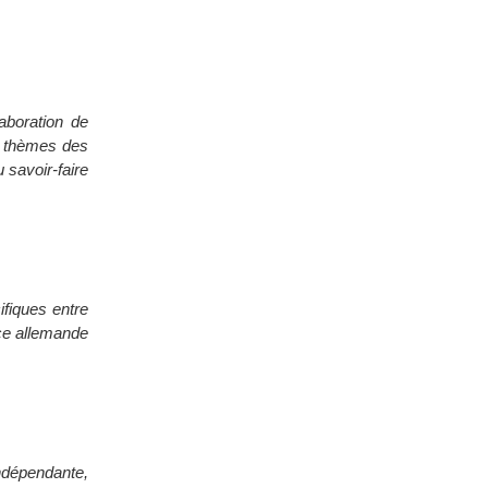
laboration de
es thèmes des
u savoir-faire
ifiques entre
nce allemande
ndépendante,