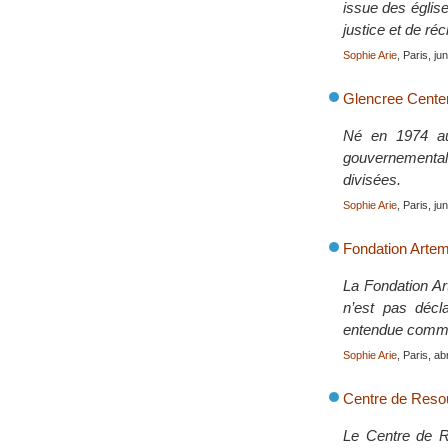
issue des églis
justice et de ré
Sophie Arie
, Paris, ju
Glencree Center
Né en 1974 au 
gouvernementale
divisées.
Sophie Arie
, Paris, ju
Fondation Artem
La Fondation Ar
n’est pas décla
entendue comme
Sophie Arie
, Paris, ab
Centre de Resou
Le Centre de Re