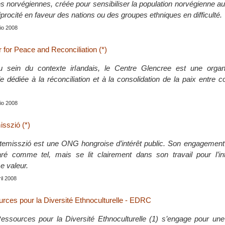
es norvégiennes, créée pour sensibiliser la population norvégienne a
ciprocité en faveur des nations ou des groupes ethniques en difficulté.
nio 2008
 for Peace and Reconciliation (*)
sein du contexte irlandais, le Centre Glencree est une organi
 dédiée à la réconciliation et à la consolidation de la paix entre
nio 2008
isszió (*)
temisszió est une ONG hongroise d’intérêt public. Son engagement 
ré comme tel, mais se lit clairement dans son travail pour l’inter
 valeur.
ril 2008
rces pour la Diversité Ethnoculturelle - EDRC
ssources pour la Diversité Ethnoculturelle (1) s’engage pour une