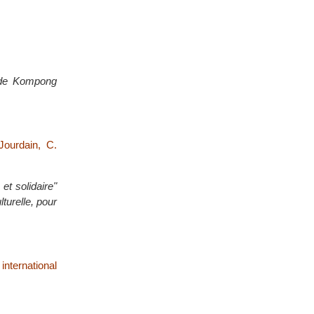
 de Kompong
Jourdain, C.
et solidaire"
turelle, pour
nternational