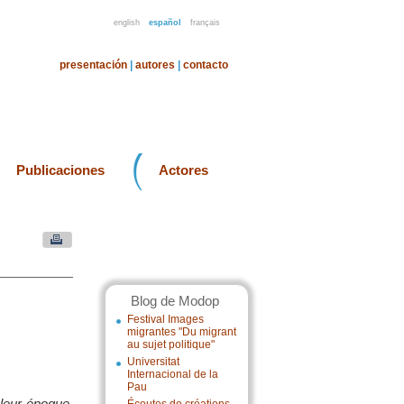
english
español
français
presentación
|
autores
|
contacto
Publicaciones
Actores
Blog de Modop
Festival Images
migrantes "Du migrant
au sujet politique"
Universitat
Internacional de la
Pau
leur époque,