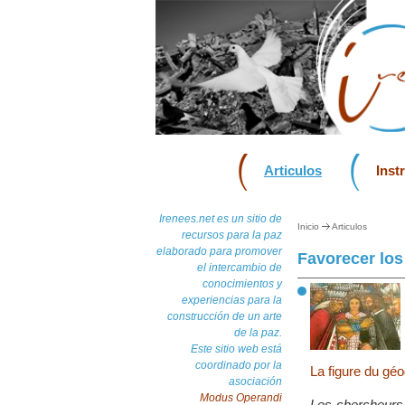
Articulos
Inst
Irenees.net es un sitio de
Inicio
Articulos
recursos para la paz
elaborado para promover
Favorecer los
el intercambio de
conocimientos y
experiencias para la
construcción de un arte
de la paz.
Este sitio web está
coordinado por la
La figure du géo
asociación
Modus Operandi
Les chercheurs 