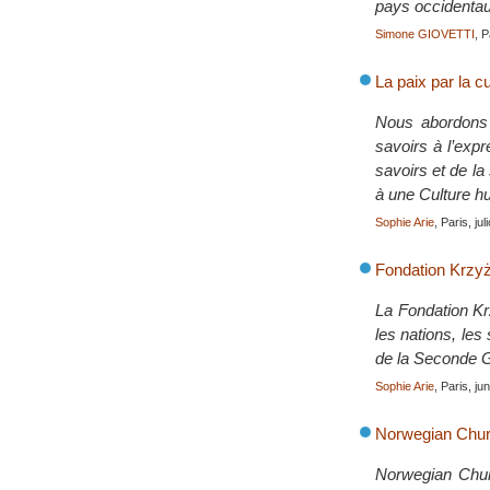
pays occidentau
Simone GIOVETTI
, 
La paix par la cu
Nous abordons i
savoirs à l’exp
savoirs et de la 
à une Culture h
Sophie Arie
, Paris, ju
Fondation Krzyż
La Fondation Kr
les nations, le
de la Seconde G
Sophie Arie
, Paris, ju
Norwegian Churc
Norwegian Churc