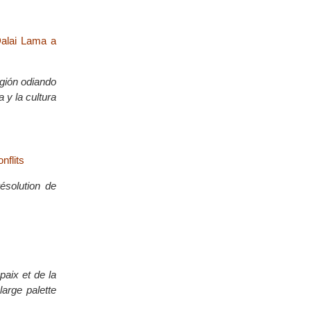
Dalai Lama a
igión odiando
 y la cultura
nflits
ésolution de
paix et de la
large palette