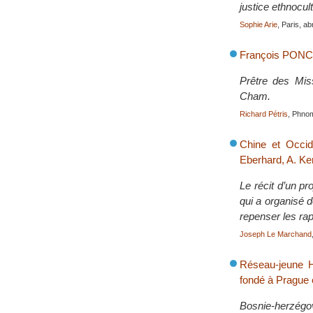
justice ethnocul
Sophie Arie
, Paris, ab
François PONC
Prêtre des Mis
Cham.
Richard Pétris
, Phno
Chine et Occide
Eberhard, A. Ke
Le récit d’un pr
qui a organisé 
repenser les ra
Joseph Le Marchand
Réseau-jeune H
fondé à Prague 
Bosnie-herzégov