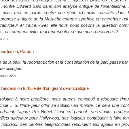
montré Edward Saïd dans son analyse critique de l’orientalisme. L
 nous met en garde contre une série d’écueils courants dans l
 propose la figure de la Malinche comme symbole du chercheur qui
traducteur et traître. Avec elle nous nous posons la question co
ains, et comment éviter mal représenter ce que nous observons ?
nio 2017
nciliation, Pardon
de la paix, la reconstruction et la consolidation de la paix passe par 
 de dialogue.
, marzo 2009
, l’ascension turbulente d’un géant démocratique
solution à notre problème, nous aurons contribué à résoudre simu
de… Si l’Inde peut offrir sa solution au monde, ce sera une contr
ndranah Tagore, Prix Nobel. L’Inde est partout : ses studios produis
ffets spéciaux pour Hollywood, ses logiciels contribuent à faire fo
 hôpitaux, ses centres téléphoniques répondent aux appels en pr