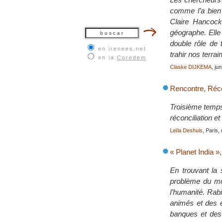
comme l’a bien 
Claire Hancock
géographe. Elle
double rôle de 
en irenees.net
trahir nos terr
en la
Coredem
Claske DIJKEMA
, ju
Rencontre, Réco
Troisième temps 
réconciliation et
Leïla Deshuis
, Paris
« Planet India »
En trouvant la 
problème du mon
l’humanité. Rabi
animés et des e
banques et des