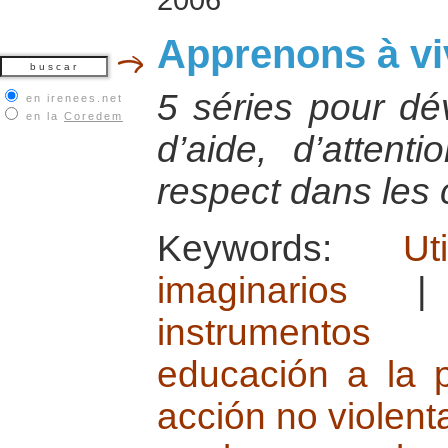
Apprenons à vi
5 séries pour dév
en irenees.net
en la
Coredem
d’aide, d’attent
respect dans les 
Keywords:
Ut
imaginarios
instrumentos
educación a la 
acción no violent