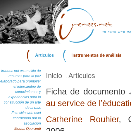
un sitio web d
Articulos
Instrumentos de análisis
Irenees.net es un sitio de
Inicio
Articulos
recursos para la paz
elaborado para promover
el intercambio de
Ficha de documento
conocimientos y
experiencias para la
au service de l’éducati
construcción de un arte
de la paz.
Este sitio web está
Catherine Rouhier
, 
coordinado por la
asociación
2006
Modus Operandi