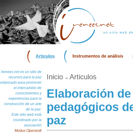
un sitio web d
Articulos
Instrumentos de análisis
Irenees.net es un sitio de
Inicio
Articulos
recursos para la paz
elaborado para promover
el intercambio de
Elaboración de
conocimientos y
experiencias para la
pedagógicos de
construcción de un arte
de la paz.
Este sitio web está
paz
coordinado por la
asociación
Modus Operandi