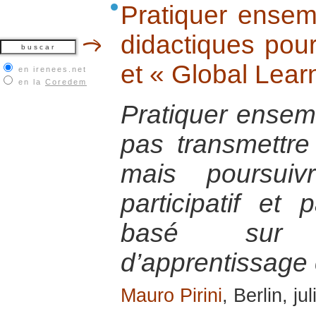
Pratiquer ensemb
didactiques pour
et « Global Learn
en irenees.net
en la
Coredem
Pratiquer ensemb
pas transmettre 
mais poursui
participatif et
basé sur 
d’apprentissage 
Mauro Pirini
, Berlin, ju