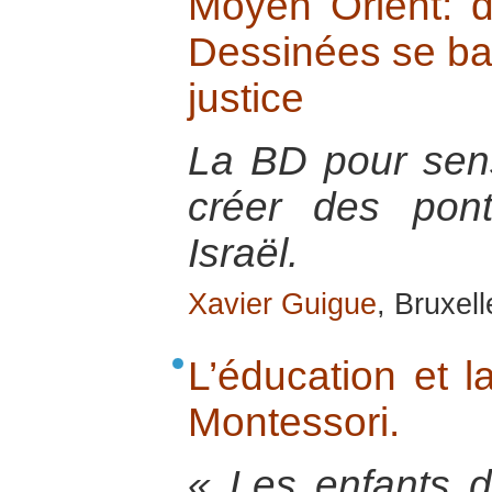
Moyen Orient: 
Dessinées se batt
justice
La BD pour sensi
créer des pont
Israël.
Xavier Guigue
, Bruxel
L’éducation et l
Montessori.
« Les enfants d