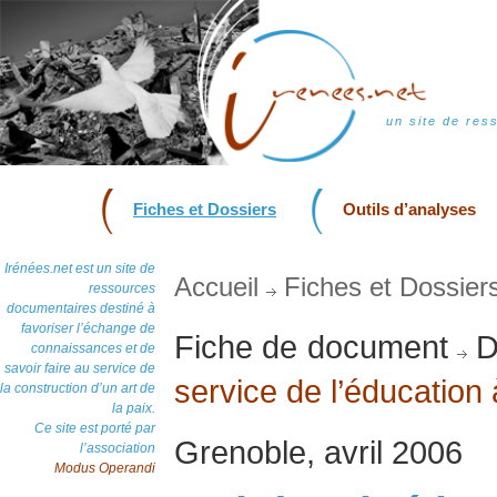
un site de res
Fiches et Dossiers
Outils d’analyses
Irénées.net est un site de
Accueil
Fiches et Dossier
ressources
documentaires destiné à
favoriser l’échange de
Fiche de document
D
connaissances et de
savoir faire au service de
service de l’éducation 
la construction d’un art de
la paix.
Ce site est porté par
Grenoble, avril 2006
l’association
Modus Operandi