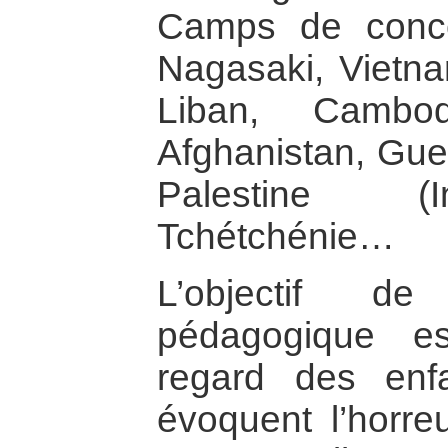
Camps de concen
Nagasaki, Vietnam
Liban, Cambod
Afghanistan, Guer
Palestine (In
Tchétchénie…
L’objectif de
pédagogique e
regard des enfa
évoquent l’horreu