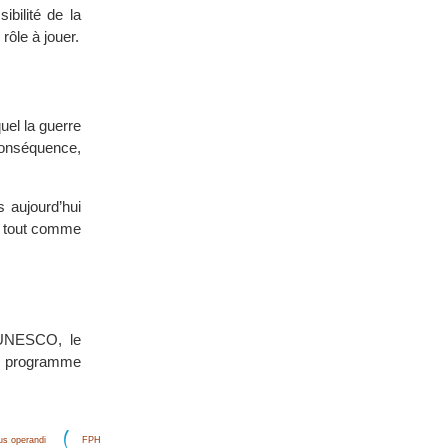
bilité de la
rôle à jouer.
el la guerre
 conséquence,
s aujourd’hui
en, tout comme
’UNESCO, le
du programme
s operandi
FPH