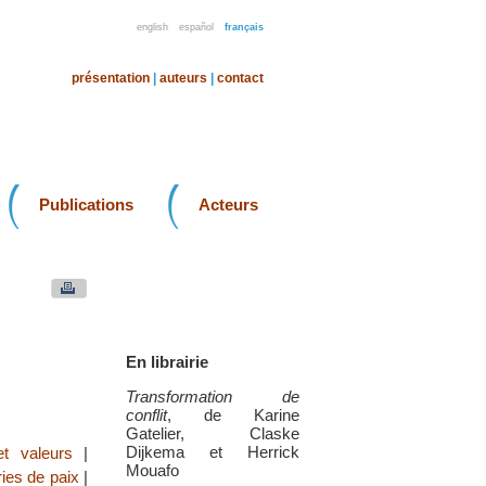
english
español
français
présentation
|
auteurs
|
contact
Publications
Acteurs
En librairie
Transformation de
conflit
, de Karine
Gatelier, Claske
Dijkema et Herrick
et valeurs
|
Mouafo
ies de paix
|