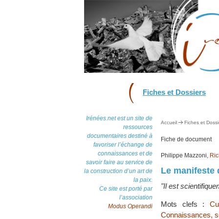
Fiches et Dossiers
Irénées.net est un site de
Accueil
Fiches et Dossi
ressources
documentaires destiné à
Fiche de document
favoriser l’échange de
connaissances et de
Philippe Mazzoni,
Ric
savoir faire au service de
Le manifeste d
la construction d’un art de
la paix.
"Il est scientifique
Ce site est porté par
l’association
Mots clefs :
Cu
Modus Operandi
Connaissances, s