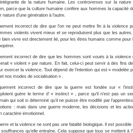
ie intégrante de la nature humaine. Les controverses sur la natur
ien, parce que la culture humaine confère aux hommes la capacité d
r nature d’une génération à l’autre.
iquement incorrect de dire que l’on ne peut mettre fin à la violence 
mmes violents vivent mieux et se reproduisent plus que les autres. 
le bien vivre est directement lié, pour les êtres humains comme pour
oopérer.
fiquement incorrect de dire que les hommes sont voués à la violence
erait « violent » par nature. En fait, celui-ci peut servir à des fins d
r exercer la violence. Tout dépend de l’intention qui est « modelée 
t nos modes de socialisation » .
fiquement incorrect de dire que la guerre est fondée sur « l’inst
mploient guère le terme d’ « instinct » , parce qu’il n’est pas un s
n qui soit si déterminé qu’il ne puisse être modifié par l’apprentis
tions : mais dans une guerre moderne, les décisions et les actio
 caractère émotionnel.
rre et la violence ne sont pas une fatalité biologique. Il est possible 
x souffrances qu’elle entraîne. Cela suppose que tous se mettent à 