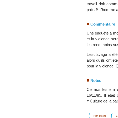
travail doit comm
paix. Si l’homme a 
Commentaire
Une enquête a mon
et la violence se
les rend moins susc
L’esclavage a été
alors qu’ils ont ét
pour la violence. 
Notes
Ce manifeste a 
16/11/89. Il éta
« Culture de la pa
Plan du site
C