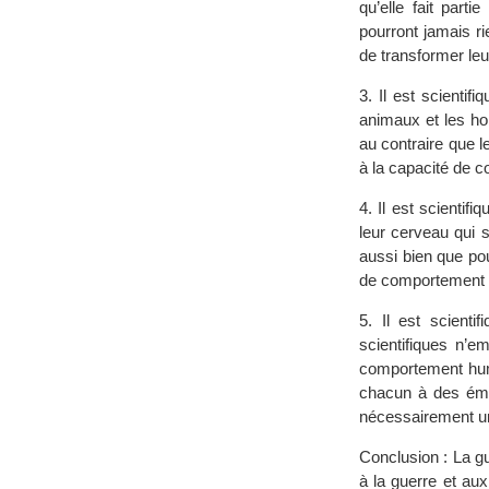
qu’elle fait part
pourront jamais r
de transformer leu
3. Il est scientif
animaux et les ho
au contraire que 
à la capacité de c
4. Il est scienti
leur cerveau qui s
aussi bien que pou
de comportement e
5. Il est scienti
scientifiques n’e
comportement humai
chacun à des émo
nécessairement un
Conclusion : La gue
à la guerre et au