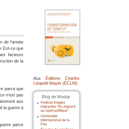
on de l’année
 « Est-ce que
ues facteurs
ruction de la
Aux
Éditions Charles
Léopold Mayer (ECLM)
rre parce que
ce n’est pas
Blog de Modop
rairement aux
Festival Images
migrantes "Du migrant
t la guerre à
au sujet politique"
Universitat
Internacional de la
 guerre parce
Pau