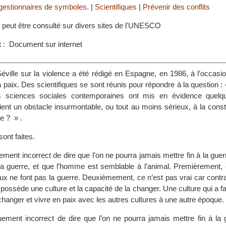
 gestionnaires de symboles.
|
Scientifiques
|
Prévenir des conflits
t peut être consulté sur divers sites de l'UNESCO
 : Document sur internet
éville sur la violence a été rédigé en Espagne, en 1986, à l’occasi
la paix. Des scientifiques se sont réunis pour répondre à la question :
es sciences sociales contemporaines ont mis en évidence quelq
ient un obstacle insurmontable, ou tout au moins sérieux, à la const
e ? » .
sont faites.
iquement incorrect de dire que l’on ne pourra jamais mettre fin à la gue
la guerre, et que l’homme est semblable à l’animal. Premièrement, 
aux ne font pas la guerre. Deuxièmement, ce n’est pas vrai car cont
ssède une culture et la capacité de la changer. Une culture qui a fai
changer et vivre en paix avec les autres cultures à une autre époque.
iquement incorrect de dire que l’on ne pourra jamais mettre fin à la