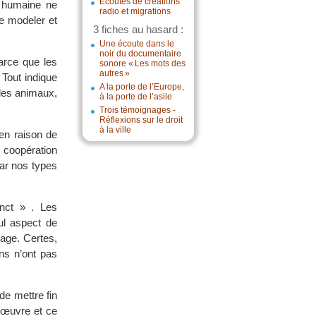
Écoutes de créations
e humaine ne
radio et migrations
e modeler et
3 fiches au hasard :
Une écoute dans le
noir du documentaire
parce que les
sonore « Les mots des
autres »
Tout indique
A la porte de l’Europe,
 les animaux,
à la porte de l’asile
Trois témoignages -
Réflexions sur le droit
à la ville
 en raison de
e coopération
par nos types
inct » . Les
eul aspect de
sage. Certes,
ns n’ont pas
de mettre fin
l’œuvre et ce