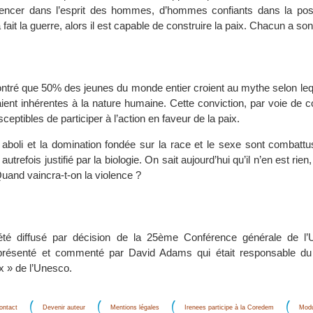
encer dans l’esprit des hommes, d’hommes confiants dans la possi
fait la guerre, alors il est capable de construire la paix. Chacun a son 
tré que 50% des jeunes du monde entier croient au mythe selon lequ
raient inhérentes à la nature humaine. Cette conviction, par voie de
eptibles de participer à l’action en faveur de la paix.
 aboli et la domination fondée sur la race et le sexe sont combattu
é autrefois justifié par la biologie. On sait aujourd’hui qu’il n’en est ri
Quand vaincra-t-on la violence ?
été diffusé par décision de la 25ème Conférence générale de l
it présenté et commenté par David Adams qui était responsable 
ix » de l’Unesco.
ontact
Devenir auteur
Mentions légales
Irenees participe à la Coredem
Modu