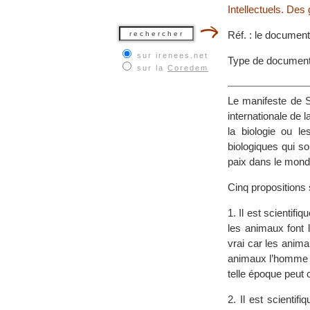
Intellectuels. Des
Réf. : le documen
sur irenees.net
Type de document
sur la
Coredem
Le manifeste de S
internationale de 
la biologie ou l
biologiques qui so
paix dans le mond
Cinq propositions 
1. Il est scientif
les animaux font 
vrai car les anim
animaux l’homme po
telle époque peut 
2. Il est scientif