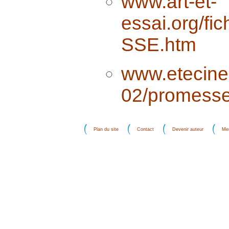
www.art-et-
essai.org/f
SSE.htm
www.etecine.
02/promesse
Plan du site
Contact
Devenir auteur
Men