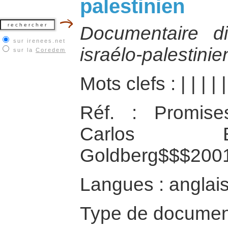
palestinien
Documentaire di
sur irenees.net
israélo-palestinie
sur la
Coredem
Mots clefs :
|
|
|
|
Réf. : Promise
Carlos B
Goldberg$$$200
Langues : anglai
Type de documen