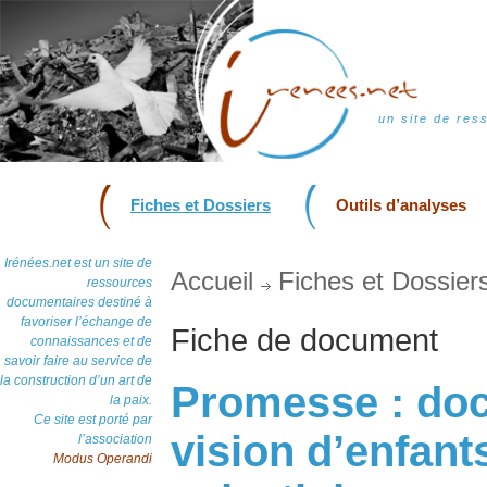
un site de res
Fiches et Dossiers
Outils d’analyses
Irénées.net est un site de
Accueil
Fiches et Dossier
ressources
documentaires destiné à
favoriser l’échange de
Fiche de document
connaissances et de
savoir faire au service de
la construction d’un art de
Promesse : doc
la paix.
Ce site est porté par
vision d’enfants
l’association
Modus Operandi