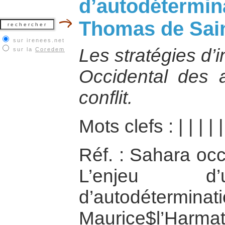
d’autodétermina
Thomas de Sai
sur irenees.net
Les stratégies d’
sur la
Coredem
Occidental des a
conflit.
Mots clefs :
|
|
|
|
Réf. : Sahara occ
L’enjeu d’
d’autodétermina
Maurice$l’Harma