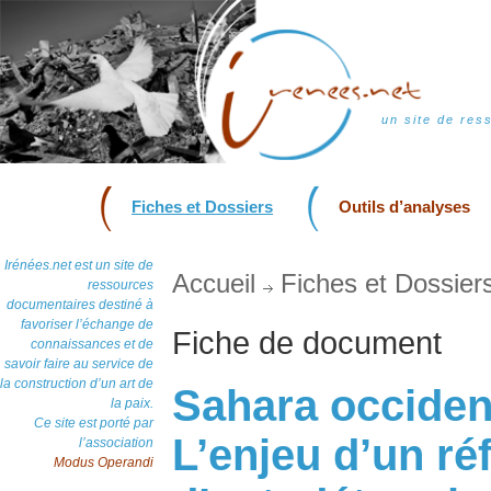
un site de res
Fiches et Dossiers
Outils d’analyses
Irénées.net est un site de
Accueil
Fiches et Dossier
ressources
documentaires destiné à
favoriser l’échange de
Fiche de document
connaissances et de
savoir faire au service de
la construction d’un art de
Sahara occident
la paix.
Ce site est porté par
L’enjeu d’un r
l’association
Modus Operandi