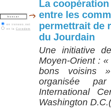
La coopération 
entre les com
permettrait de r
en irenees.net
en la
Coredem
du Jourdain
Une initiative 
Moyen-Orient : « 
bons voisins 
organisée pa
International C
Washington D.C.(