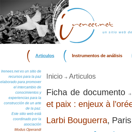
un sitio web d
Articulos
Instrumentos de análisis
Irenees.net es un sitio de
Inicio
Articulos
recursos para la paz
elaborado para promover
el intercambio de
Ficha de documento
conocimientos y
experiencias para la
et paix : enjeux à l’or
construcción de un arte
de la paz.
Este sitio web está
Larbi Bouguerra
, Pari
coordinado por la
asociación
Modus Operandi