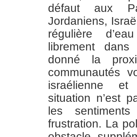
défaut aux Pa
Jordaniens, Israël
régulière d’ea
librement dans 
donné la prox
communautés voi
israélienne et
situation n’est p
les sentiment
frustration. La po
obstacle supplé