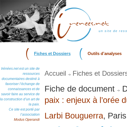
un site de res
Fiches et Dossiers
Outils d’analyses
Irénées.net est un site de
Accueil
Fiches et Dossier
ressources
documentaires destiné à
favoriser l’échange de
Fiche de document
D
connaissances et de
savoir faire au service de
paix : enjeux à l’orée 
la construction d’un art de
la paix.
Ce site est porté par
Larbi Bouguerra
, Pari
l’association
Modus Operandi