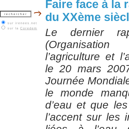
Faire face à la r
du XXème sièc
sur irenees.net
sur la
Coredem
Le dernier r
(Organisatio
l’agriculture et l
le 20 mars 2007
Journée Mondiale 
le monde manq
d’eau et que les
l’accent sur les 