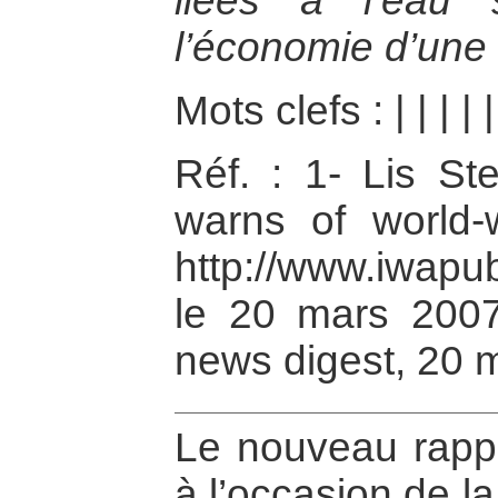
liées à l’eau s
l’économie d’une 
Mots clefs :
|
|
|
|
Réf. : 1- Lis S
warns of world-
http://www.iwapu
le 20 mars 2007
news digest, 20 
Le nouveau rappo
à l’occasion de l