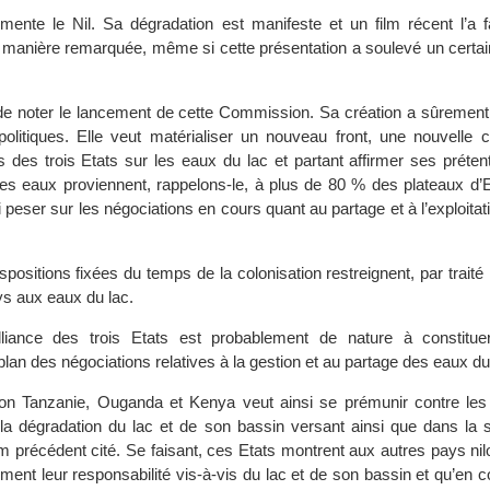
limente le Nil. Sa dégradation est manifeste et un film récent l’a f
manière remarquée, même si cette présentation a soulevé un certa
t de noter le lancement de cette Commission. Sa création a sûrement
politiques. Elle veut matérialiser un nouveau front, une nouvelle c
s des trois Etats sur les eaux du lac et partant affirmer ses préten
les eaux proviennent, rappelons-le, à plus de 80 % des plateaux d’E
i peser sur les négociations en cours quant au partage et à l’exploita
ispositions fixées du temps de la colonisation restreignent, par traité 
ys aux eaux du lac.
lliance des trois Etats est probablement de nature à constitu
 plan des négociations relatives à la gestion et au partage des eaux du 
tion Tanzanie, Ouganda et Kenya veut ainsi se prémunir contre les 
s la dégradation du lac et de son bassin versant ainsi que dans la 
lm précédent cité. Se faisant, ces Etats montrent aux autres pays nilo
ement leur responsabilité vis-à-vis du lac et de son bassin et qu’en