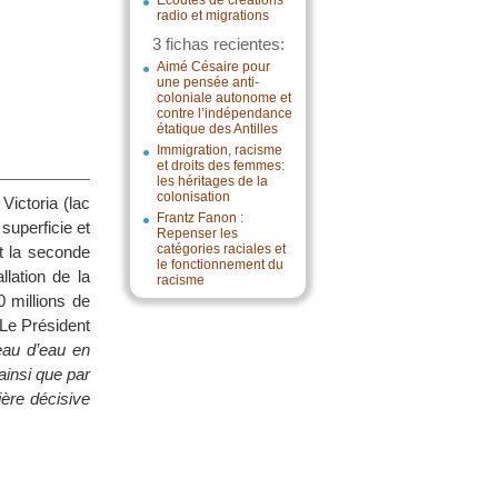
Écoutes de créations
radio et migrations
3 fichas recientes:
Aimé Césaire pour
une pensée anti-
coloniale autonome et
contre l’indépendance
étatique des Antilles
Immigration, racisme
et droits des femmes:
les héritages de la
colonisation
Victoria (lac
Frantz Fanon :
superficie et
Repenser les
catégories raciales et
st la seconde
le fonctionnement du
lation de la
racisme
0 millions de
 Le Président
eau d’eau en
ainsi que par
ière décisive