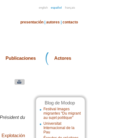
english
español
français
presentación
|
autores
|
contacto
Publicaciones
Actores
Blog de Modop
Festival Images
migrantes "Du migrant
 Président du
au sujet politique"
Universitat
Internacional de la
Pau
|
Explotación