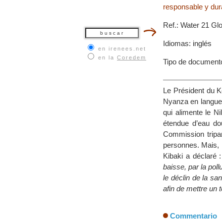
responsable y dur
Ref.: Water 21 Glo
Idiomas: inglés
en irenees.net
en la
Coredem
Tipo de documento
Le Président du K
Nyanza en langue l
qui alimente le N
étendue d’eau dou
Commission tripart
personnes. Mais, 
Kibaki a déclaré 
baisse, par la pol
le déclin de la sa
afin de mettre un 
Commentario