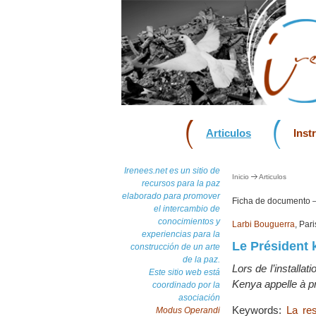
Articulos
Inst
Irenees.net es un sitio de
Inicio
Articulos
recursos para la paz
elaborado para promover
Ficha de documento
el intercambio de
conocimientos y
Larbi Bouguerra
, Par
experiencias para la
Le Président k
construcción de un arte
de la paz.
Lors de l’installat
Este sitio web está
Kenya appelle à pro
coordinado por la
asociación
Keywords:
La res
Modus Operandi