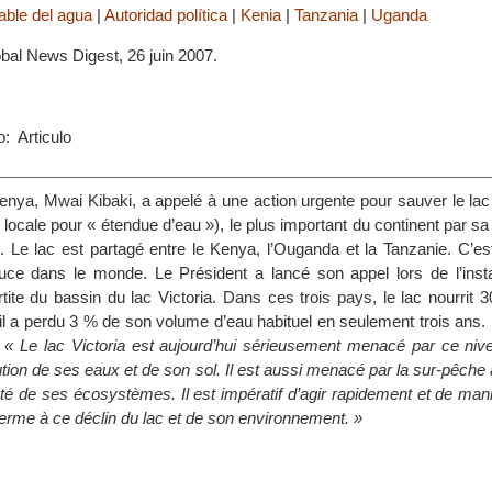
able del agua
|
Autoridad política
|
Kenia
|
Tanzania
|
Uganda
bal News Digest, 26 juin 2007.
: Articulo
enya, Mwai Kibaki, a appelé à une action urgente pour sauver le lac 
ocale pour « étendue d’eau »), le plus important du continent par sa 
il. Le lac est partagé entre le Kenya, l’Ouganda et la Tanzanie. C’e
ce dans le monde. Le Président a lancé son appel lors de l’instal
ite du bassin du lac Victoria. Dans ces trois pays, le lac nourrit 3
il a perdu 3 % de son volume d’eau habituel en seulement trois ans.
:
« Le lac Victoria est aujourd’hui sérieusement menacé par ce niv
lution de ses eaux et de son sol. Il est aussi menacé par la sur-pêche 
nté de ses écosystèmes. Il est impératif d’agir rapidement et de man
terme à ce déclin du lac et de son environnement. »