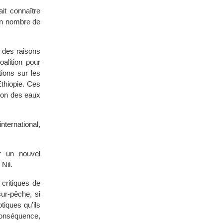
ait connaître
in nombre de
 des raisons
oalition pour
tions sur les
thiopie. Ces
tion des eaux
international,
er un nouvel
Nil.
critiques de
sur-pêche, si
tiques qu’ils
 conséquence,